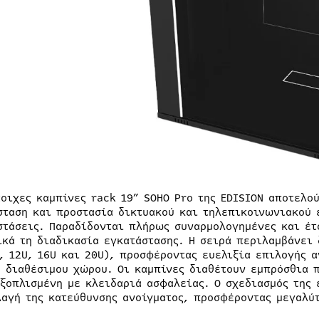
τοιχες καμπίνες rack 19” SOHO Pro της EDISION αποτελο
σταση και προστασία δικτυακού και τηλεπικοινωνιακού 
στάσεις. Παραδίδονται πλήρως συναρμολογημένες και έτ
ικά τη διαδικασία εγκατάστασης. Η σειρά περιλαμβάνει
U, 12U, 16U και 20U), προσφέροντας ευελιξία επιλογής 
υ διαθέσιμου χώρου. Οι καμπίνες διαθέτουν εμπρόσθια π
ξοπλισμένη με κλειδαριά ασφαλείας. Ο σχεδιασμός της 
λαγή της κατεύθυνσης ανοίγματος, προσφέροντας μεγαλύτ