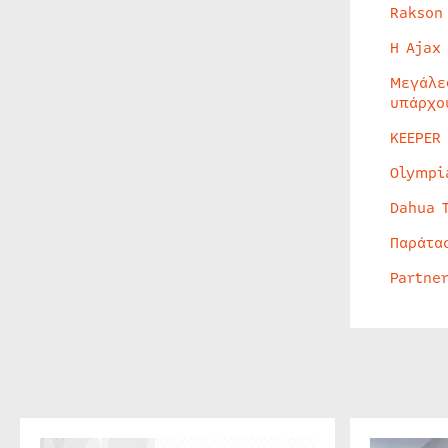
Rakson
Η Ajax
Μεγάλε
υπάρχο
KEEPER
Olympi
Dahua 
Παράτα
Partne