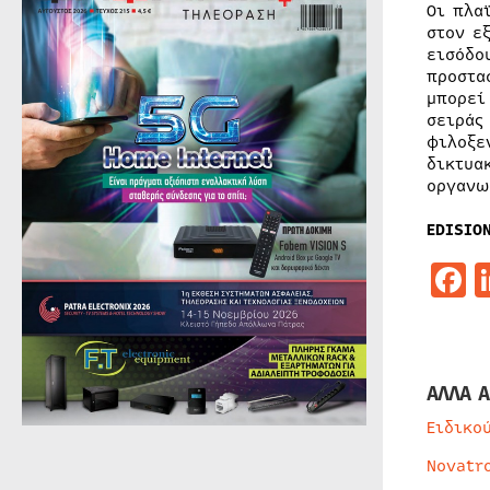
Οι πλα
στον ε
εισόδο
προστα
μπορεί
σειράς
φιλοξε
δικτυα
οργανω
EDISIO
F
ΑΛΛΑ Α
Ειδικο
Novatr