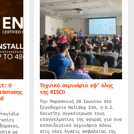
t: Ο
Τεχνικό σεμινάριο εφ’ όλης
τάστασης
της RISCO
ud
Την Παρασκευή 26 Ιουνίου στο
ξενοδοχείο Holiday Inn, η G.I.
ς
Security συγκέντρωσε τους
Previdia
επαγγελματίες της αγοράς για ένα
ronics
εκπαιδευτικό σεμινάριο πάνω
δόρατος,
στις νέες λύσεις ασφαλείας της
στία με