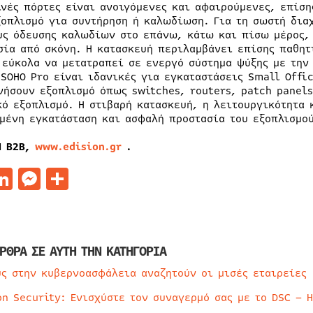
ϊνές πόρτες είναι ανοιγόμενες και αφαιρούμενες, επίση
ξοπλισμό για συντήρηση ή καλωδίωση. Για τη σωστή δια
υς όδευσης καλωδίων στο επάνω, κάτω και πίσω μέρος,
σία από σκόνη. Η κατασκευή περιλαμβάνει επίσης παθητ
 εύκολα να μετατραπεί σε ενεργό σύστημα ψύξης με την 
 SOHO Pro είναι ιδανικές για εγκαταστάσεις Small Offi
νήσουν εξοπλισμό όπως switches, routers, patch panels
κό εξοπλισμό. Η στιβαρή κατασκευή, η λειτουργικότητα 
μένη εγκατάσταση και ασφαλή προστασία του εξοπλισμο
N B2B,
www.edision.gr
.
acebook
LinkedIn
Messenger
Μοιραστείτε
ΡΘΡΑ ΣΕ ΑΥΤΗ ΤΗΝ ΚΑΤΗΓΟΡΙΑ
ύς στην κυβερνοασφάλεια αναζητούν οι μισές εταιρείες
on Security: Ενισχύστε τον συναγερμό σας με το DSC – 