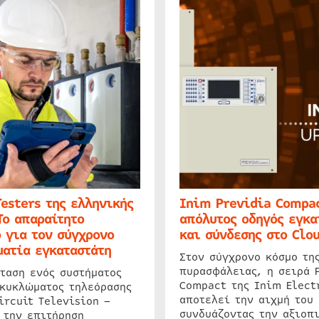
Testers της ελληνικής
Inim Previdia Compac
Το απαραίτητο
απόλυτος οδηγός εγκα
 για τον σύγχρονο
και σύνδεσης στο Clo
ατία εγκαταστάτη
Στον σύγχρονο κόσμο τη
πυρασφάλειας, η σειρά 
ταση ενός συστήματος
Compact της Inim Elect
 κυκλώματος τηλεόρασης
αποτελεί την αιχμή του 
ircuit Television –
συνδυάζοντας την αξιοπι
 την επιτήρηση