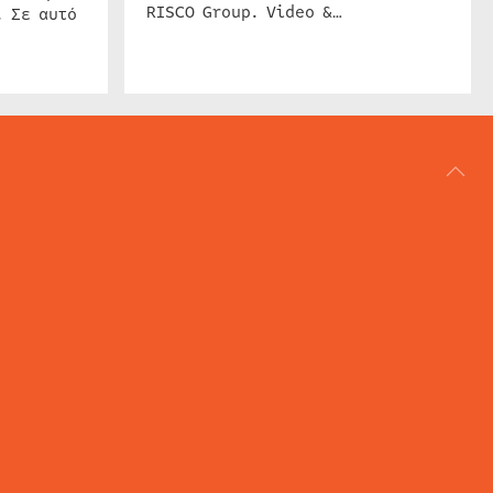
RISCO Group. Video &…
. Σε αυτό
ΑΡΘΟΓΡΑΦΙΑ
REVIEWS
ACCESS CONTROL
IP SECURITY
ΕΓΚΑΤΑΣΤΑΣΕΙΣ
CCTV
ΚΑΜΕΡΕΣ
SECURITY SERVICES
MARITIME SECURITY
AVIATION SECURITY