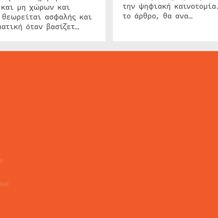
την ψηφιακή καινοτομία
 και μη χώρων και
το άρθρο, θα ανα…
 θεωρείται ασφαλής και
ατική όταν βασίζετ…
ΕΙΔΗΣΕΙΣ
ΤΑ ΝΕΑ ΤΗΣ ΑΓΟΡΑΣ
SECURITY NEWS
INTERSEC NEWS
N
ΜΗΣ