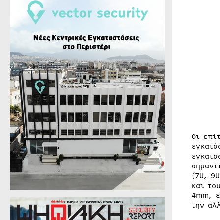
Οι επί
εγκατά
εγκατα
σημαντ
(7U, 9
και το
4mm, ε
την αλ