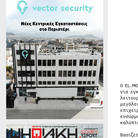
Ο EL.M
για εγ
λειτου
μεγάλε
επιχει
ενσύρμ
καλύπτ
Βασίζε