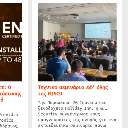
t: Ο
Τεχνικό σεμινάριο εφ’ όλης
τάστασης
της RISCO
ud
Την Παρασκευή 26 Ιουνίου στο
ξενοδοχείο Holiday Inn, η G.I.
ς
Security συγκέντρωσε τους
Previdia
επαγγελματίες της αγοράς για ένα
ronics
εκπαιδευτικό σεμινάριο πάνω
δόρατος,