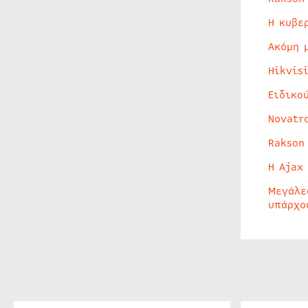
Η κυβε
Ακόμη 
Hikvis
Ειδικο
Novatr
Rakson
Η Ajax
Μεγάλε
υπάρχο