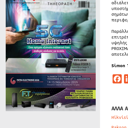
αδιάλε
υποστή
σημάτω
περιφε
Παράλλ
επιτρέ
υψηλής
PROXIM
αποτελ
Simon 
F
ΑΛΛΑ Α
Hikvis
Rakson