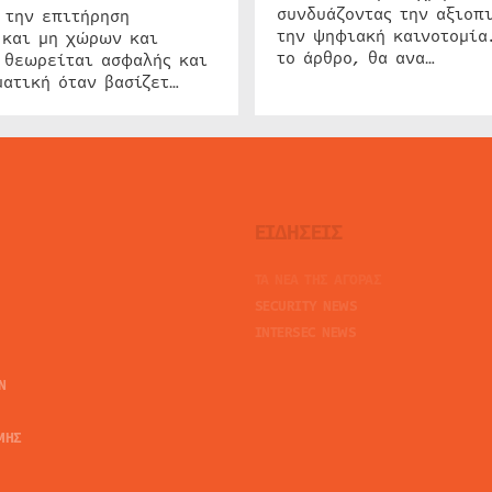
συνδυάζοντας την αξιοπι
 την επιτήρηση
την ψηφιακή καινοτομία
 και μη χώρων και
το άρθρο, θα ανα…
 θεωρείται ασφαλής και
ατική όταν βασίζετ…
ΕΙΔΗΣΕΙΣ
ΤΑ ΝΕΑ ΤΗΣ ΑΓΟΡΑΣ
SECURITY NEWS
INTERSEC NEWS
N
ΜΗΣ