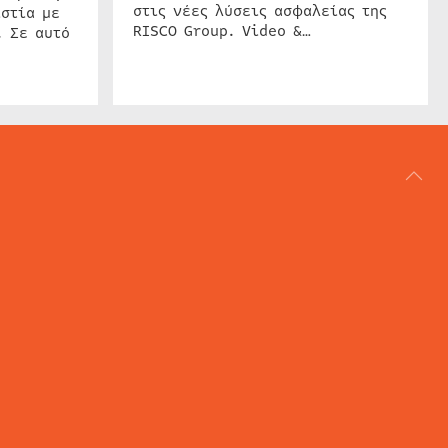
στις νέες λύσεις ασφαλείας της
στία με
RISCO Group. Video &…
. Σε αυτό
ΑΡΘΟΓΡΑΦΙΑ
REVIEWS
ACCESS CONTROL
IP SECURITY
ΕΓΚΑΤΑΣΤΑΣΕΙΣ
CCTV
ΚΑΜΕΡΕΣ
SECURITY SERVICES
MARITIME SECURITY
AVIATION SECURITY