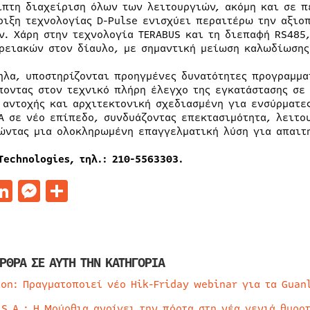
ιπτη διαχείριση όλων των λειτουργιών, ακόμη και σε π
ριξη τεχνολογίας D-Pulse ενισχύει περαιτέρω την αξιοπ
ν. Χάρη στην τεχνολογία TERABUS και τη διεπαφή RS485
ρειακών στον δίαυλο, με σημαντική μείωση καλωδίωσης 
ηλα, υποστηρίζονται προηγμένες δυνατότητες προγραμμα
ποντας στον τεχνικό πλήρη έλεγχο της εγκατάστασης σε
 αντοχής και αρχιτεκτονική σχεδιασμένη για ενσύρματε
A σε νέο επίπεδο, συνδυάζοντας επεκτασιμότητα, λειτο
ώντας μια ολοκληρωμένη επαγγελματική λύση για απαιτη
Technologies,
τηλ
.: 210-5563303.
acebook
LinkedIn
Messenger
Μοιραστείτε
ΡΘΡΑ ΣΕ ΑΥΤΗ ΤΗΝ ΚΑΤΗΓΟΡΙΑ
ion: Πραγματοποιεί νέο Hik-Friday webinar για τα Guan
 S.A.: Η Μούρθια ανοίγει την πόρτα στη νέα γενιά θυρο