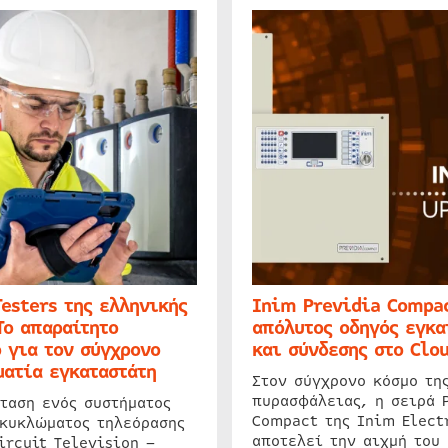
Testers της ελληνικής
Inim Previdia Compac
Το απαραίτητο
απόλυτος οδηγός εγκα
 για τον σύγχρονο
και σύνδεσης στο Clo
ατία εγκαταστάτη
Στον σύγχρονο κόσμο τη
πυρασφάλειας, η σειρά 
ταση ενός συστήματος
Compact της Inim Elect
 κυκλώματος τηλεόρασης
αποτελεί την αιχμή του 
ircuit Television –