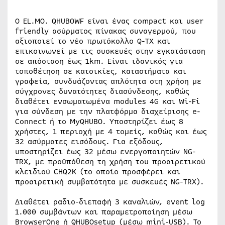
Ο EL.MO. QHUBOWF είναι ένας compact και user
friendly ασύρματος πίνακας συναγερμού, που
αξιοποιεί το νέο πρωτόκολλο Q-TX και
επικοινωνεί με τις συσκευές στην εγκατάσταση
σε απόσταση έως 1km. Είναι ιδανικός για
τοποθέτηση σε κατοικίες, καταστήματα και
γραφεία, συνδυάζοντας απλότητα στη χρήση με
σύγχρονες δυνατότητες διασύνδεσης, καθώς
διαθέτει ενσωματωμένα modules 4G και Wi-Fi
για σύνδεση με την πλατφόρμα διαχείρισης e-
Connect ή το MyQHUBO. Υποστηρίζει έως 8
χρήστες, 1 περιοχή με 4 τομείς, καθώς και έως
32 ασύρματες εισόδους. Για εξόδους,
υποστηρίζει έως 32 μέσω ενεργοποιητών NG-
TRX, με προϋπόθεση τη χρήση του προαιρετικού
κλειδιού CHQ2K (το οποίο προσφέρει και
προαιρετική συμβατότητα με συσκευές NG-TRX).
Διαθέτει ραδιο-διεπαφή 3 καναλιών, event log
1.000 συμβάντων και παραμετροποίηση μέσω
BrowserOne ή QHUBOsetup (μέσω mini-USB). Το