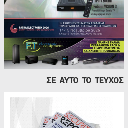
ΣΕ ΑΥΤΟ ΤΟ ΤΕΥΧΟΣ