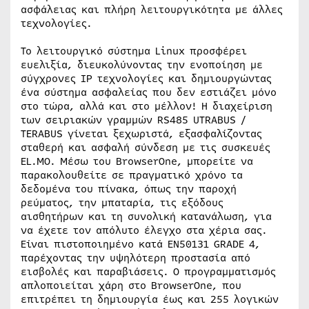
ασφάλειας και πλήρη λειτουργικότητα με άλλες
τεχνολογίες.
Το λειτουργικό σύστημα Linux προσφέρει
ευελιξία, διευκολύνοντας την ενοποίηση με
σύγχρονες IP τεχνολογίες και δημιουργώντας
ένα σύστημα ασφαλείας που δεν εστιάζει μόνο
στο τώρα, αλλά και στο μέλλον! Η διαχείριση
των σειριακών γραμμών RS485 UTRABUS /
TERABUS γίνεται ξεχωριστά, εξασφαλίζοντας
σταθερή και ασφαλή σύνδεση με τις συσκευές
EL.MO. Μέσω του BrowserOne, μπορείτε να
παρακολουθείτε σε πραγματικό χρόνο τα
δεδομένα του πίνακα, όπως την παροχή
ρεύματος, την μπαταρία, τις εξόδους
αισθητήρων και τη συνολική κατανάλωση, για
να έχετε τον απόλυτο έλεγχο στα χέρια σας.
Είναι πιστοποιημένο κατά EN50131 GRADE 4,
παρέχοντας την υψηλότερη προστασία από
εισβολές και παραβιάσεις. Ο προγραμματισμός
απλοποιείται χάρη στο BrowserOne, που
επιτρέπει τη δημιουργία έως και 255 λογικών