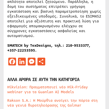
απλότητα αποτελεί ζητούμενο. Παράλληλα, η
δομή του συστήματος επιτρέπει γρήγορη
εγκατάσταση και βασική παραμετροποίηση χωρίς
εξειδικευμένες υποδομές. Συνολικά, το ESIM452
αποτελεί μια αξιόπιστη και πρακτική λύση για
εφαρμογές απομακρυσμένου ελέγχου σε
σύγχρονες εγκαταστάσεις ασφαλείας και
αυτοματισμού.
SMATECH by TexDesigns,
τηλ
.: 210-9533377,
+357-22253595.
Facebook
LinkedIn
Messenger
Μοιραστείτε
ΑΛΛΑ ΑΡΘΡΑ ΣΕ ΑΥΤΗ ΤΗΝ ΚΑΤΗΓΟΡΙΑ
Hikvision: Πραγματοποιεί νέο Hik-Friday
webinar για τα Guanlan AI Models
Rakson S.A.: Η Μούρθια ανοίγει την πόρτα στη
νέα γενιά θυροτηλεόρασης της Golmar