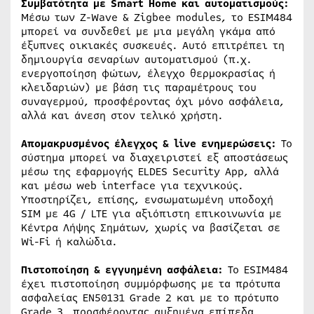
Συμβατότητα με
Smart
Home και αυτοματισμούς:
Μέσω των Z-Wave & Zigbee modules, το ESIM484
μπορεί να συνδεθεί με μια μεγάλη γκάμα από
έξυπνες οικιακές συσκευές. Αυτό επιτρέπει τη
δημιουργία σεναρίων αυτοματισμού (π.χ.
ενεργοποίηση φώτων, έλεγχο θερμοκρασίας ή
κλειδαριών) με βάση τις παραμέτρους του
συναγερμού, προσφέροντας όχι μόνο ασφάλεια,
αλλά και άνεση στον τελικό χρήστη.
Απομακρυσμένος έλεγχος &
l
ive ενημερώσεις:
Το
σύστημα μπορεί να διαχειριστεί εξ αποστάσεως
μέσω της εφαρμογής ELDES Security App, αλλά
και μέσω web interface για τεχνικούς.
Υποστηρίζει, επίσης, ενσωματωμένη υποδοχή
SIM με 4G / LTE για αξιόπιστη επικοινωνία με
Κέντρα Λήψης Σημάτων, χωρίς να βασίζεται σε
Wi-Fi ή καλώδια.
Πιστοποίηση & εγγυημένη ασφάλεια:
Το ESIM484
έχει πιστοποίηση συμμόρφωσης με τα πρότυπα
ασφαλείας EN50131 Grade 2 και με το πρότυπο
Grade 3, προσφέροντας αυξημένα επίπεδα