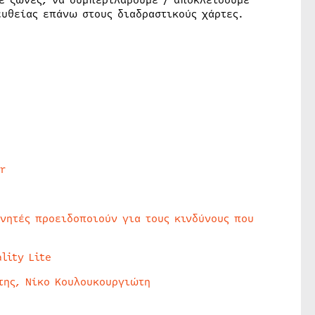
με ζώνες, να συμπεριλάβουμε / αποκλείσουμε
ευθείας επάνω στους διαδραστικούς χάρτες.
r
υνητές προειδοποιούν για τους κινδύνους που
lity Lite
της, Νίκο Κουλουκουργιώτη