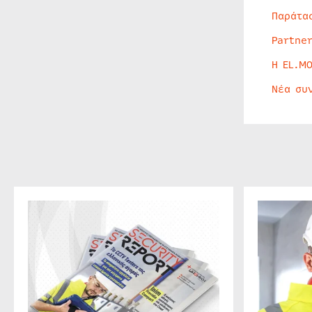
Παράτα
Partne
Η EL.M
Νέα συ