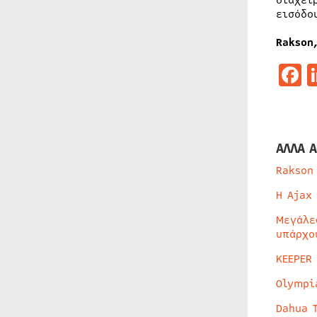
διαχει
εισόδο
Rakson
F
ΑΛΛΑ Α
Rakson
Η Ajax
Μεγάλε
υπάρχο
KEEPER
Olympi
Dahua 