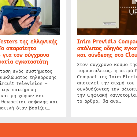
Testers της ελληνικής
Inim Previdia Compac
Το απαραίτητο
απόλυτος οδηγός εγκα
 για τον σύγχρονο
και σύνδεσης στο Clo
ατία εγκαταστάτη
Στον σύγχρονο κόσμο τη
πυρασφάλειας, η σειρά 
ταση ενός συστήματος
Compact της Inim Elect
 κυκλώματος τηλεόρασης
αποτελεί την αιχμή του 
ircuit Television –
συνδυάζοντας την αξιοπι
 την επιτήρηση
την ψηφιακή καινοτομία
 και μη χώρων και
το άρθρο, θα ανα…
 θεωρείται ασφαλής και
ατική όταν βασίζετ…