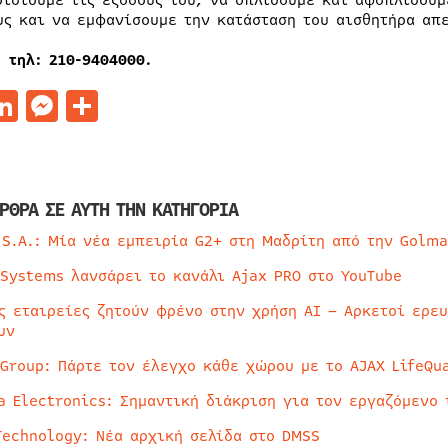
ριστούμε τις εξόδους του, να οπλίσουμε και αφοπλίσου
υς και να εμφανίσουμε την κατάσταση του αισθητήρα απ
, τηλ: 210-9404000.
acebook
LinkedIn
Messenger
Μοιραστείτε
ΡΘΡΑ ΣΕ ΑΥΤΗ ΤΗΝ ΚΑΤΗΓΟΡΙΑ
 S.A.: Μία νέα εμπειρία G2+ στη Μαδρίτη από την Golma
 Systems λανσάρει το κανάλι Ajax PRO στο YouTube
ς εταιρείες ζητούν φρένο στην χρήση AI – Αρκετοί ερε
υν
 Group: Πάρτε τον έλεγχο κάθε χώρου με το AJAX LifeQua
a Electronics: Σημαντική διάκριση για τον εργαζόμενο 
Technology: Νέα αρχική σελίδα στο DMSS