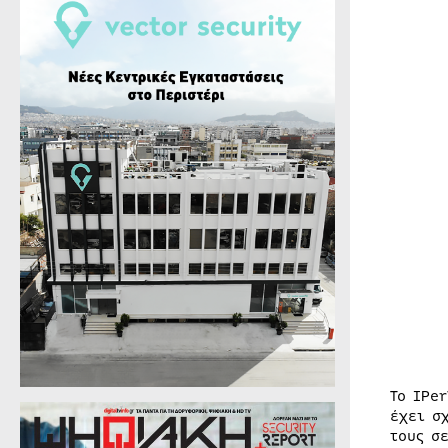
Το IPe
έχει σ
τους σ