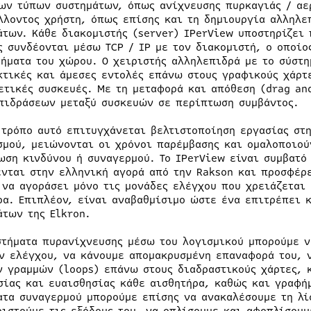
ων τύπων συστημάτων, όπως ανίχνευσης πυρκαγιάς / αε
λλοντος χρήστη, όπως επίσης και τη δημιουργία αλληλ
άτων. Κάθε διακομιστής (server) IPerView υποστηρίζει
ς συνδέονται μέσω TCP / IP με τον διακομιστή, ο οποίο
τήματα του χώρου. Ο χειριστής αλληλεπιδρά με το σύστ
κτικές και άμεσες εντολές επάνω στους γραφικούς χάρτ
ετικές συσκευές. Με τη μεταφορά και απόθεση (drag and
πιδράσεων μεταξύ συσκευών σε περίπτωση συμβάντος.
 τρόπο αυτό επιτυγχάνεται βελτιστοποίηση εργασίας στ
σμού, μειώνονται οι χρόνοι παρέμβασης και ομαλοποιού
ωση κινδύνου ή συναγερμού. Το IPerView είναι συμβατό 
ενται στην ελληνική αγορά από την Rakson και προσφέρ
 να αγοράσει μόνο τις μονάδες ελέγχου που χρειάζεται 
ρα. Επιπλέον, είναι αναβαθμίσιμο ώστε ένα επιτρέπει 
άτων της Elkron.
στήματα πυρανίχνευσης μέσω του λογισμικού μπορούμε ν
ν ελέγχου, να κάνουμε απομακρυσμένη επαναφορά του, 
ν γραμμών (loops) επάνω στους διαδραστικούς χάρτες, 
σίας και ευαισθησίας κάθε αισθητήρα, καθώς και γραφή
ατα συναγερμού μπορούμε επίσης να ανακαλέσουμε τη λί