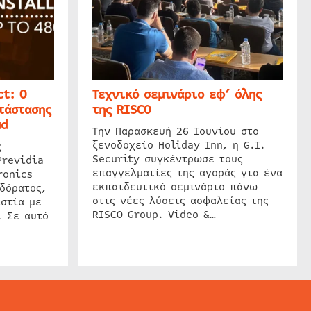
t: Ο
Τεχνικό σεμινάριο εφ’ όλης
τάστασης
της RISCO
ud
Την Παρασκευή 26 Ιουνίου στο
ξενοδοχείο Holiday Inn, η G.I.
ς
Security συγκέντρωσε τους
Previdia
επαγγελματίες της αγοράς για ένα
ronics
εκπαιδευτικό σεμινάριο πάνω
δόρατος,
στις νέες λύσεις ασφαλείας της
στία με
RISCO Group. Video &…
. Σε αυτό