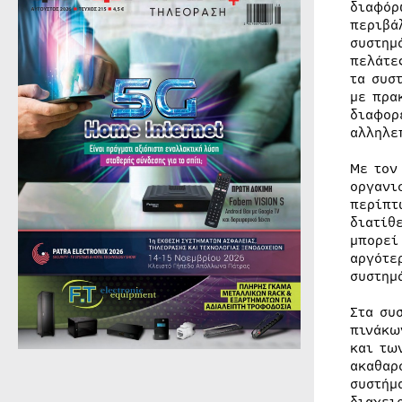
διαφόρ
περιβά
συστημ
πελάτε
τα συσ
με πρα
διαφορ
αλληλε
Με τον
οργανι
περίπτ
διατίθ
μπορεί
αργότε
συστημ
Στα συ
πινάκω
και τω
ακαθαρ
συστήμ