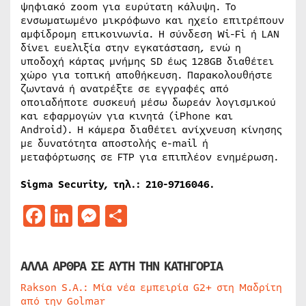
ψηφιακό zoom για ευρύτατη κάλυψη. Το
ενσωματωμένο μικρόφωνο και ηχείο επιτρέπουν
αμφίδρομη επικοινωνία. Η σύνδεση Wi-Fi ή LAN
δίνει ευελιξία στην εγκατάσταση, ενώ η
υποδοχή κάρτας μνήμης SD έως 128GB διαθέτει
χώρο για τοπική αποθήκευση. Παρακολουθήστε
ζωντανά ή ανατρέξτε σε εγγραφές από
οποιαδήποτε συσκευή μέσω δωρεάν λογισμικού
και εφαρμογών για κινητά (iPhone και
Android). Η κάμερα διαθέτει ανίχνευση κίνησης
με δυνατότητα αποστολής e-mail ή
μεταφόρτωσης σε FTP για επιπλέον ενημέρωση.
Sigma Security, τηλ.: 210-9716046.
Facebook
LinkedIn
Messenger
Μοιραστείτε
ΑΛΛΑ ΑΡΘΡΑ ΣΕ ΑΥΤΗ ΤΗΝ ΚΑΤΗΓΟΡΙΑ
Rakson S.A.: Μία νέα εμπειρία G2+ στη Μαδρίτη
από την Golmar