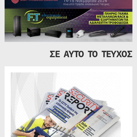
ΣΕ ΑΥΤΟ ΤΟ ΤΕΥΧΟΣ