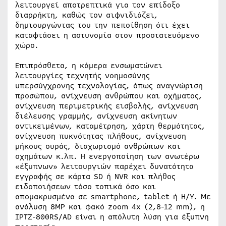
λειτουργεί αποτρεπτικά για τον επίδοξο
διαρρήκτη, καθώς τον αιφνιδιάζει,
δημιουργώντας του την πεποίθηση ότι έχει
καταφτάσει η αστυνομία στον προστατευόμενο
χώρο.
Επιπρόσθετα, η κάμερα ενσωματώνει
λειτουργίες τεχνητής νοημοσύνης
υπερσύγχρονης τεχνολογίας, όπως αναγνώριση
προσώπου, ανίχνευση ανθρώπου και οχήματος,
ανίχνευση περιμετρικής εισβολής, ανίχνευση
διέλευσης γραμμής, ανίχνευση ακίνητων
αντικειμένων, καταμέτρηση, χάρτη θερμότητας,
ανίχνευση πυκνότητας πλήθους, ανίχνευση
μήκους ουράς, διαχωρισμό ανθρώπων και
οχημάτων κ.λπ. Η ενεργοποίηση των ανωτέρω
«έξυπνων» λειτουργιών παρέχει δυνατότητα
εγγραφής σε κάρτα SD ή ΝVR και πλήθος
ειδοποιήσεων τόσο τοπικά όσο και
απομακρυσμένα σε smartphone, tablet ή Η/Υ. Με
ανάλυση 8MP και φακό zoom 4x (2,8-12 mm), η
IPTZ-800RS/AD είναι η απόλυτη λύση για έξυπνη