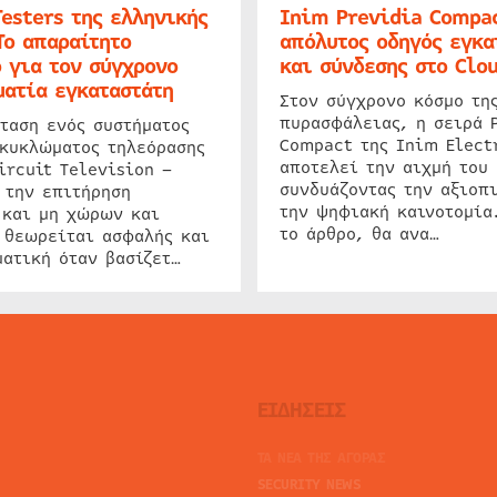
Testers της ελληνικής
Inim Previdia Compac
Το απαραίτητο
απόλυτος οδηγός εγκα
 για τον σύγχρονο
και σύνδεσης στο Clo
ατία εγκαταστάτη
Στον σύγχρονο κόσμο τη
πυρασφάλειας, η σειρά 
ταση ενός συστήματος
Compact της Inim Elect
 κυκλώματος τηλεόρασης
αποτελεί την αιχμή του 
ircuit Television –
συνδυάζοντας την αξιοπι
 την επιτήρηση
την ψηφιακή καινοτομία
 και μη χώρων και
το άρθρο, θα ανα…
 θεωρείται ασφαλής και
ατική όταν βασίζετ…
ΕΙΔΗΣΕΙΣ
ΤΑ ΝΕΑ ΤΗΣ ΑΓΟΡΑΣ
SECURITY NEWS