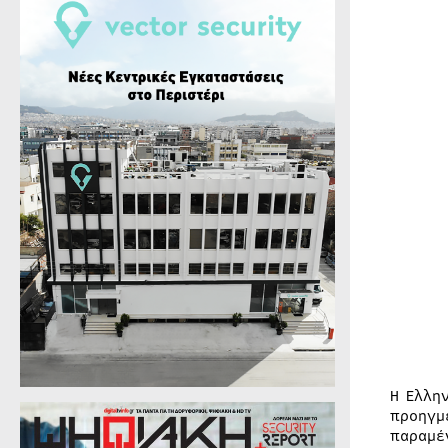
Η Ελλη
προηγμ
παραμέ