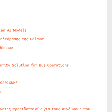
lan AI Models
τηλεόρασης της Golmar
θέσεων
urity Solution for Bus Operations
HS2016NKE
r
υνητές προειδοποιούν για τους κινδύνους που