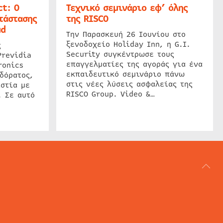
t: Ο
Τεχνικό σεμινάριο εφ’ όλης
τάστασης
της RISCO
ud
Την Παρασκευή 26 Ιουνίου στο
ξενοδοχείο Holiday Inn, η G.I.
ς
Security συγκέντρωσε τους
Previdia
επαγγελματίες της αγοράς για ένα
ronics
εκπαιδευτικό σεμινάριο πάνω
δόρατος,
στις νέες λύσεις ασφαλείας της
στία με
RISCO Group. Video &…
. Σε αυτό
ΑΡΘΟΓΡΑΦΙΑ
REVIEWS
ACCESS CONTROL