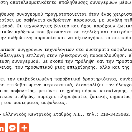
ιστη αποτελεσματικότητα επαλήθευσης συναγερμών μέσω 
ήθευση συναγερμού πραγματοποιείται όταν ένας χειριστ
ορίσει με σαφήνεια ανθρώπινη παρουσία, με μεγάλη πιθ
ιφορά. Οι τεχνολογίες βίντεο και ήχου παρέχουν ζωτικ
τικών πράξεων που βρίσκονται σε εξέλιξη και επιτρέπ
την ανθρώπινη παρουσία και να αξιολογήσει το επίπεδο
μάτωση σύγχρονων τεχνολογιών στα συστήματα ασφαλείας
δεδειγμένη επιλογή στην ηλεκτρονική παρακολούθηση, ε
ευση συναγερμού, με σκοπό την πρόληψη και την προστα
νειας, του προσωπικού μιας επιχείρησης, αλλά και της
ζει την επιβεβαιωμένη παραβατική δραστηριότητα, συνδ
σε επιβεβαιωμένα περιστατικά, διασφαλίζει τον έλεγχ
ατος ασφαλείας, μειώνει τη χρήση πόρων μετακίνησης, 
μικών σταθμών, παρέχει πληροφορίες ζωτικής σημασίας 
η του συστήματος ασφαλείας.
– Ελληνικός Κεντρικός Σταθμός Α.Ε., τηλ.: 210-3425002.
acebook
LinkedIn
Messenger
Μοιραστείτε