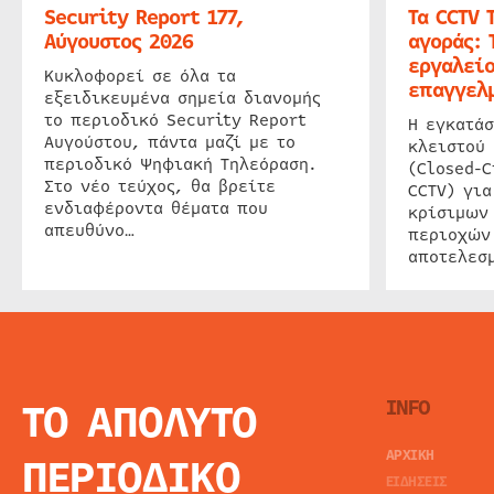
Security Report 177,
Τα CCTV 
Αύγουστος 2026
αγοράς: 
εργαλείο
Κυκλοφορεί σε όλα τα
επαγγελμ
εξειδικευμένα σημεία διανομής
το περιοδικό Security Report
Η εγκατάσ
Αυγούστου, πάντα μαζί με το
κλειστού
περιοδικό Ψηφιακή Τηλεόραση.
(Closed-C
Στο νέο τεύχος, θα βρείτε
CCTV) για
ενδιαφέροντα θέματα που
κρίσιμων
απευθύνο…
περιοχών
αποτελεσμ
ΤΟ ΑΠΟΛΥΤΟ
INFO
ΑΡΧΙΚΗ
ΠΕΡΙΟΔΙΚΟ
ΕΙΔΗΣΕΙΣ