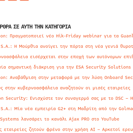
ΡΘΡΑ ΣΕ ΑΥΤΗ ΤΗΝ ΚΑΤΗΓΟΡΙΑ
ion: Πραγματοποιεί νέο Hik-Friday webinar για τα Guan
 S.A.: Η Μούρθια ανοίγει την πόρτα στη νέα γενιά θυρο
ρνοασφάλεια εισέρχεται στην εποχή των αυτόνομων επι
μία σημαντική διάκριση για την ESA Security Solutions
ion: Αναβάθμιση στην μεταφορά με την λύση Onboard Sec
ύς στην κυβερνοασφάλεια αναζητούν οι μισές εταιρείες
on Security: Ενισχύστε τον συναγερμό σας με το DSC – 
 S.A.: Μία νέα εμπειρία G2+ στη Μαδρίτη από την Golma
 Systems λανσάρει το κανάλι Ajax PRO στο YouTube
ς εταιρείες ζητούν φρένο στην χρήση AI – Αρκετοί ερε