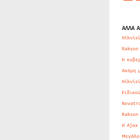
ΑΛΛΑ Α
Hikvis
Rakson
Η κυβε
Ακόμη 
Hikvis
Ειδικο
Novatr
Rakson
Η Ajax
Μεγάλε