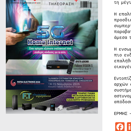
τη μέγ
Η επαλ
προσδι
συμπερ
παραβα
άμεσα 
Η ενσω
πιο εν
επαλήθ
οικογέ
Εντοπί
αρχών 
συστήμ
αστυνο
απόδοσ
ΕΡΜΗΣ 
F