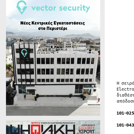
Η σειρ
Electr
διαθέσ
απόδοσ
101-025
101-043