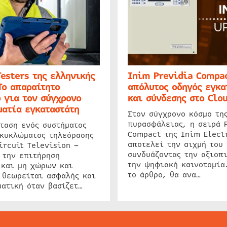
Testers της ελληνικής
Inim Previdia Compac
Το απαραίτητο
απόλυτος οδηγός εγκα
 για τον σύγχρονο
και σύνδεσης στο Clo
ατία εγκαταστάτη
Στον σύγχρονο κόσμο τη
πυρασφάλειας, η σειρά 
ταση ενός συστήματος
Compact της Inim Elect
 κυκλώματος τηλεόρασης
αποτελεί την αιχμή του 
ircuit Television –
συνδυάζοντας την αξιοπι
 την επιτήρηση
την ψηφιακή καινοτομία
 και μη χώρων και
το άρθρο, θα ανα…
 θεωρείται ασφαλής και
ατική όταν βασίζετ…