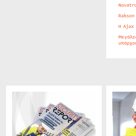
Novatr
Rakson
Η Ajax
Μεγάλε
υπάρχο