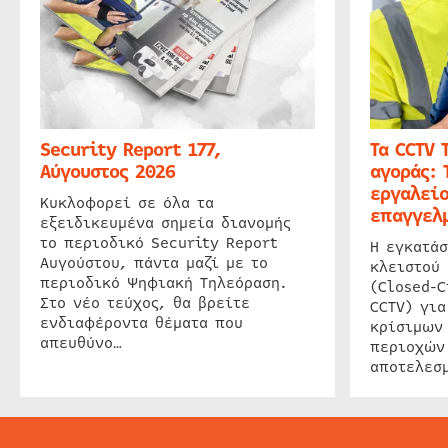
Security Report 177,
Τα CCTV 
Αύγουστος 2026
αγοράς: 
εργαλείο
Κυκλοφορεί σε όλα τα
επαγγελμ
εξειδικευμένα σημεία διανομής
το περιοδικό Security Report
Η εγκατάσ
Αυγούστου, πάντα μαζί με το
κλειστού
περιοδικό Ψηφιακή Τηλεόραση.
(Closed-C
Στο νέο τεύχος, θα βρείτε
CCTV) για
ενδιαφέροντα θέματα που
κρίσιμων
απευθύνο…
περιοχών
αποτελεσμ