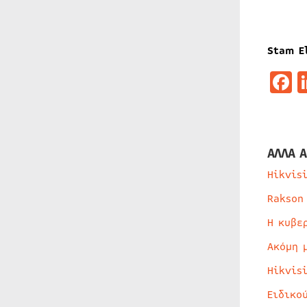
Stam E
F
ΑΛΛΑ Α
Hikvis
Rakson
Η κυβε
Ακόμη 
Hikvis
Ειδικο