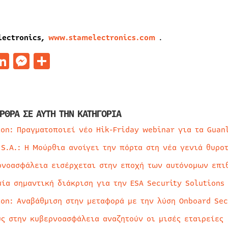
lectronics,
www.stamelectronics.com
.
acebook
LinkedIn
Messenger
Μοιραστείτε
ΡΘΡΑ ΣΕ ΑΥΤΗ ΤΗΝ ΚΑΤΗΓΟΡΙΑ
ion: Πραγματοποιεί νέο Hik-Friday webinar για τα Guan
 S.A.: Η Μούρθια ανοίγει την πόρτα στη νέα γενιά θυρο
ρνοασφάλεια εισέρχεται στην εποχή των αυτόνομων επι
μία σημαντική διάκριση για την ESA Security Solutions
ion: Αναβάθμιση στην μεταφορά με την λύση Onboard Sec
ύς στην κυβερνοασφάλεια αναζητούν οι μισές εταιρείες