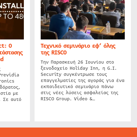
t: Ο
Τεχνικό σεμινάριο εφ’ όλης
τάστασης
της RISCO
ud
Την Παρασκευή 26 Ιουνίου στο
ξενοδοχείο Holiday Inn, η G.I.
ς
Security συγκέντρωσε τους
Previdia
επαγγελματίες της αγοράς για ένα
ronics
εκπαιδευτικό σεμινάριο πάνω
δόρατος,
στις νέες λύσεις ασφαλείας της
στία με
RISCO Group. Video &…
. Σε αυτό