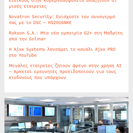
Ειδικούς στην κυβερνοασφάλεια αναζητούν οι
μισές εταιρείες
Novatron Security: Ενισχύστε τον συναγερμό
σας με το DSC – HS2016NKE
Rakson S.A.: Μία νέα εμπειρία G2+ στη Μαδρίτη
από την Golmar
Η Ajax Systems λανσάρει το κανάλι Ajax PRO
στο YouTube
Μεγάλες εταιρείες ζητούν φρένο στην χρήση AI
– Αρκετοί ερευνητές προειδοποιούν για τους
κινδύνους που υπάρχουν