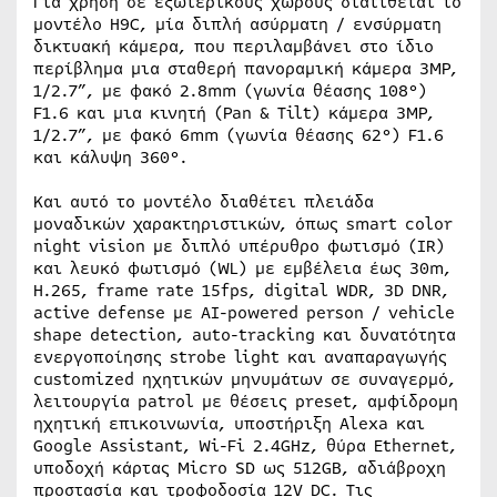
Για χρήση σε εξωτερικούς χώρους διατίθεται το
μοντέλο H9C, μία διπλή ασύρματη / ενσύρματη
δικτυακή κάμερα, που περιλαμβάνει στο ίδιο
περίβλημα μια σταθερή πανοραμική κάμερα 3MP,
1/2.7”, με φακό 2.8mm (γωνία θέασης 108°)
F1.6 και μια κινητή (Pan & Tilt) κάμερα 3MP,
1/2.7”, με φακό 6mm (γωνία θέασης 62°) F1.6
και κάλυψη 360°.
Και αυτό το μοντέλο διαθέτει πλειάδα
μοναδικών χαρακτηριστικών, όπως smart color
night vision με διπλό υπέρυθρο φωτισμό (IR)
και λευκό φωτισμό (WL) με εμβέλεια έως 30m,
H.265, frame rate 15fps, digital WDR, 3D DNR,
active defense με AI-powered person / vehicle
shape detection, auto-tracking και δυνατότητα
ενεργοποίησης strobe light και αναπαραγωγής
customized ηχητικών μηνυμάτων σε συναγερμό,
λειτουργία patrol με θέσεις preset, αμφίδρομη
ηχητική επικοινωνία, υποστήριξη Alexa και
Google Assistant, Wi-Fi 2.4GHz, θύρα Ethernet,
υποδοχή κάρτας Micro SD ως 512GB, αδιάβροχη
προστασία και τροφοδοσία 12V DC. Τις