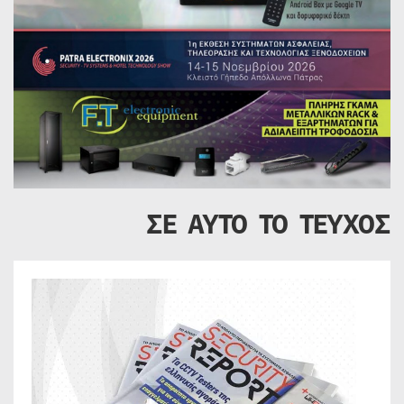
ΣΕ ΑΥΤΟ ΤΟ ΤΕΥΧΟΣ