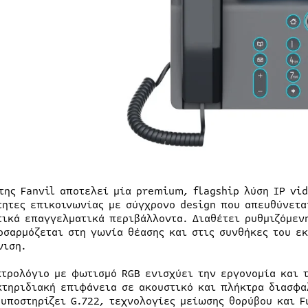
 της Fanvil αποτελεί μία premium, flagship λύση IP v
τητες επικοινωνίας με σύγχρονο design που απευθύνετα
τικά επαγγελματικά περιβάλλοντα. Διαθέτει ρυθμιζόμεν
οσαρμόζεται στη γωνία θέασης και στις συνθήκες του ε
νιση.
κτρολόγιο με φωτισμό RGB ενισχύει την εργονομία και τ
κτηριδιακή επιφάνεια σε ακουστικό και πλήκτρα διασφα
 υποστηρίζει G.722, τεχνολογίες μείωσης θορύβου και F