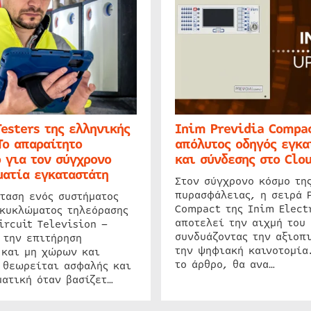
Testers της ελληνικής
Inim Previdia Compac
Το απαραίτητο
απόλυτος οδηγός εγκα
 για τον σύγχρονο
και σύνδεσης στο Clo
ατία εγκαταστάτη
Στον σύγχρονο κόσμο τη
πυρασφάλειας, η σειρά 
ταση ενός συστήματος
Compact της Inim Elect
 κυκλώματος τηλεόρασης
αποτελεί την αιχμή του 
ircuit Television –
συνδυάζοντας την αξιοπι
 την επιτήρηση
την ψηφιακή καινοτομία
 και μη χώρων και
το άρθρο, θα ανα…
 θεωρείται ασφαλής και
ατική όταν βασίζετ…