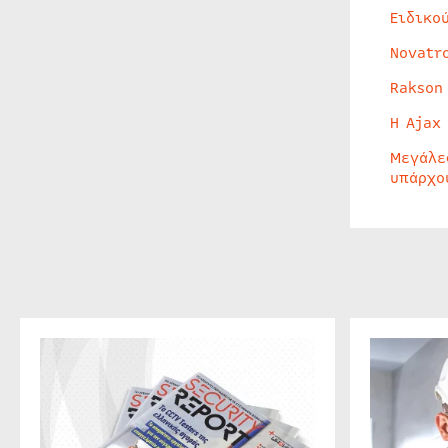
Ειδικο
Novatr
Rakson
Η Ajax
Μεγάλε
υπάρχο