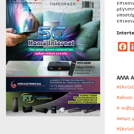
επικοι
μέγιστ
υποστή
επικοι
Intert
F
ΑΛΛΑ Α
Hikvis
Rakson
Η κυβε
Ακόμη 
Hikvis