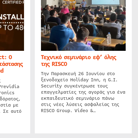
t: Ο
Τεχνικό σεμινάριο εφ’ όλης
τάστασης
της RISCO
ud
Την Παρασκευή 26 Ιουνίου στο
ξενοδοχείο Holiday Inn, η G.I.
ς
Security συγκέντρωσε τους
Previdia
επαγγελματίες της αγοράς για ένα
ronics
εκπαιδευτικό σεμινάριο πάνω
δόρατος,
στις νέες λύσεις ασφαλείας της
στία με
RISCO Group. Video &…
. Σε αυτό