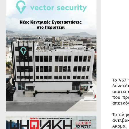
Το V67
δυνατό
απαιτη
που πρ
απεικό
Το πλη
αντιβα
Ακόμα,