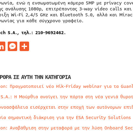
νωνία, ενώ η ενσωματωμένη κάμερα 5MP με privacy cove
ης ανάλυσης 1080p, επιτρέποντας 3-way video calls και
ριξη Wi-Fi 2,4/5 GHz και Bluetooth 5.0, αλλά και Mirac
νωνίας για κάθε σύγχρονο γραφείο.
ech S.A.,
τηλ
.: 210-9692462.
acebook
LinkedIn
Messenger
Μοιραστείτε
ΡΘΡΑ ΣΕ ΑΥΤΗ ΤΗΝ ΚΑΤΗΓΟΡΙΑ
ion: Πραγματοποιεί νέο Hik-Friday webinar για τα Guan
 S.A.: Η Μούρθια ανοίγει την πόρτα στη νέα γενιά θυρο
ρνοασφάλεια εισέρχεται στην εποχή των αυτόνομων επι
μία σημαντική διάκριση για την ESA Security Solutions
ion: Αναβάθμιση στην μεταφορά με την λύση Onboard Sec