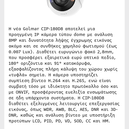
Η νέα Golmar CIP-180D8 αποτελεί μια
προηγμένη IP κάμερα τύπου dome με ανάλυση
8MP και δυνατότητα λήψης έγχρωμης εικόνας
ακόμα και σε συνθήκες χαμηλού φωτισμού (έως
0.007 Lux). Διαθέτει ευρυγώνιο φακό 2,8mm,
που προσφέρει εξαιρετικά ευρύ οπτικό πεδίο,
180° οριζόντια και 91° κατακόρυφα,
εξασφαλίζοντας πλήρη κάλυψη του χώρου χωρίς
«τυφλά» σημεία. Η κάμερα υποστηρίζει
συμπίεση βίντεο H.264 και H.265, ενώ είναι
συμβατή τόσο με ιδιόκτητο πρωτόκολλο όσο και
με ONVIF, προσφέροντας ευελιξία ενσωμάτωσης
σε ήδη υπάρχοντα συστήματα. Η CIP-180D8
διαθέτει εξελιγμένες λειτουργίες επεξεργασίας
εικόνας, όπως WDR, AWB, BLC, AES, DNR και 3D-
DNR, καθώς και ανάλυση βίντεο με υποστήριξη
προτύπων LCD, PID, PD, VD, SOD, CC και HM.