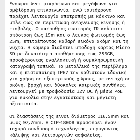
Ενσωματώνει μικρόφωνο και μεγάφωνο για
αμφίδρομη επικοινωνία, ενώ ταυτόχρονα
παρέχει λειτουργία αποτροπής με κόκκινο και
μπλε φως σε περίπτωση ανίχνευσης κίνησης ή
εισβολής. Ο υπέρυθρος φωτισμός IR καλύπτει
απόσταση έως 15m και ο λευκός φωτισμός έως
25m, επιτρέποντας καθαρή εικόνα ακόμη και τη
νύχτα. Η κάμερα διαθέτει υποδοχή κάρτας Micro
SD με δυνατότητα αποθήκευσης έως 256GB,
προσφέροντας εναλλακτική ή συμπληρωματική
καταγραφή τοπικά. Το μεταλλικό της περίβλημα
και η πιστοποίηση IP67 την καθιστούν ιδανική
για χρήση σε εξωτερικούς χώρους, με αντοχή σε
σκόνη, βροχή και δύσκολες καιρικές συνθήκες.
Λειτουργεί με τροφοδοσία 12V DC ή μέσω PoE
για ευκολία στην εγκατάσταση και μέγιστη
αξιοπιστία.
Οι διαστάσεις της είναι διάμετρος 116,5mm και
ύψος 97,7mm. Η CIP-180D8 προσφέρει έναν
ισχυρό συνδυασμό τεχνολογίας, ευρυγώνιας
κάλυψης και λειτουργιών ασφαλείας,