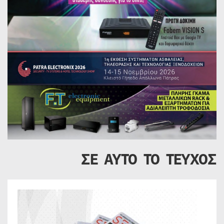
ΣΕ ΑΥΤΟ ΤΟ ΤΕΥΧΟΣ