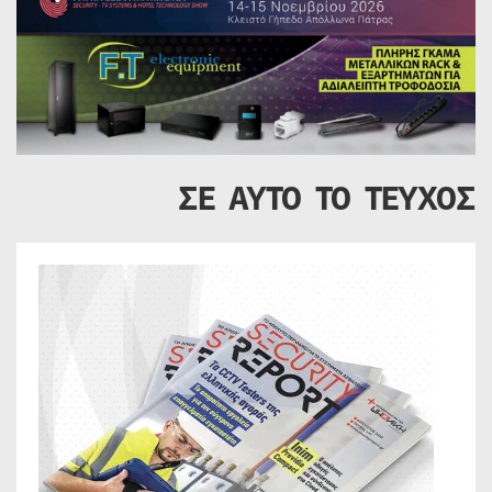
ΣΕ ΑΥΤΟ ΤΟ ΤΕΥΧΟΣ