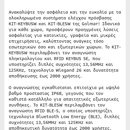
Ανακαλύψτε την ασφάλεια και την ευκολία με τα
ολοκληρωμένα συστήματα ελέγχου πρόσβασης
KIT-KEYBUSW και KIT-BLESW της Golmar! Ιδανικά
για κάθε χώρο, προσφέρουν προηγμένες λύσεις
ασφαλείας για κατοικίες, γραφεία και μικρές
επιχειρήσεις, καλύπτοντας ανάγκες τόσο
εσωτερικών όσο και εξωτερικών χώρων. Το KIT-
KEYBUSW περιλαμβάνει τον αναγνώστη
πληκτρολογίου και RFID KEYBUS SE, που
υποστηρίζει διπλές συχνότητες 13,56MHz και
125KHz, τεχνολογία Wiegand 26 και δυνατότητα
αποθήκευσης έως 2000 χρήστες.
Ο αναγνώστης εγκαθίσταται επιτοίχια με υψηλό
βαθμό προστασίας IP68, γεγονός που τον
καθιστά κατάλληλο για απαιτητικές εξωτερικές
συνθήκες. Το KIT-BLESW περιλαμβάνει τον
αναγνώστη RFID BLE-S, ο οποίος υποστηρίζει
τεχνολογία Bluetooth Low Energy (BLE), διπλές
συχνότητες 13,56MHz και 125KHz και
αποθηκευτική δυνατότητα έως 2000 χρήστες.