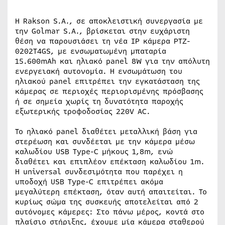
Η Rakson S.A., σε αποκλειστική συνεργασία με
την Golmar S.A., βρίσκεται στην ευχάριστη
θέση να παρουσιάσει τη νέα IP κάμερα PTZ-
0202T4GS, με ενσωματωμένη μπαταρία
15.600mAh και ηλιακό panel 8W για την απόλυτη
ενεργειακή αυτονομία. Η ενσωμάτωση του
ηλιακού panel επιτρέπει την εγκατάσταση της
κάμερας σε περιοχές περιορισμένης πρόσβασης
ή σε σημεία χωρίς τη δυνατότητα παροχής
εξωτερικής τροφοδοσίας 220V AC.
Το ηλιακό panel διαθέτει μεταλλική βάση για
στερέωση και συνδέεται με την κάμερα μέσω
καλωδίου USB Type-C μήκους 1,8m, ενώ
διαθέτει και επιπλέον επέκταση καλωδίου 1m.
Η universal συνδεσιμότητα που παρέχει η
υποδοχή USB Type-C επιτρέπει ακόμα
μεγαλύτερη επέκταση, όταν αυτή απαιτείται. Το
κυρίως σώμα της συσκευής αποτελείται από 2
αυτόνομες κάμερες: Στο πάνω μέρος, κοντά στο
πλαίσιο στήριξης, έχουμε μία κάμερα σταθερού