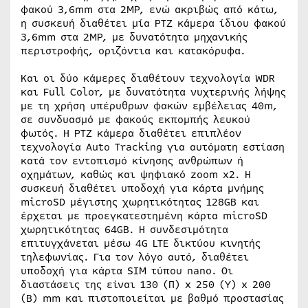
φακού 3,6mm στα 2MP, ενώ ακριβώς από κάτω,
η συσκευή διαθέτει μία PTZ κάμερα ίδιου φακού
3,6mm στα 2MP, με δυνατότητα μηχανικής
περιστροφής, οριζόντια και κατακόρυφα.
Και οι δύο κάμερες διαθέτουν τεχνολογία WDR
και Full Color, με δυνατότητα νυχτερινής λήψης
με τη χρήση υπέρυθρων φακών εμβέλειας 40m,
σε συνδυασμό με φακούς εκπομπής λευκού
φωτός. Η PTZ κάμερα διαθέτει επιπλέον
τεχνολογία Auto Tracking για αυτόματη εστίαση
κατά τον εντοπισμό κίνησης ανθρώπων ή
οχημάτων, καθώς και ψηφιακό zoom x2. Η
συσκευή διαθέτει υποδοχή για κάρτα μνήμης
microSD μέγιστης χωρητικότητας 128GB και
έρχεται με προεγκατεστημένη κάρτα microSD
χωρητικότητας 64GB. Η συνδεσιμότητα
επιτυγχάνεται μέσω 4G LTE δικτύου κινητής
τηλεφωνίας. Για τον λόγο αυτό, διαθέτει
υποδοχή για κάρτα SIM τύπου nano. Οι
διαστάσεις της είναι 130 (Π) x 250 (Υ) x 200
(Β) mm και πιστοποιείται με βαθμό προστασίας