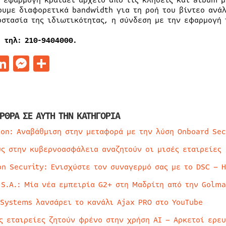
Η εφαρμογή κρατάει αρχείο από τις κλήσεις και album μ
ουμε διαφορετικά bandwidth για τη ροή του βίντεο ανάλ
οστασία της ιδιωτικότητας, η σύνδεση με την εφαρμογή
, τηλ: 210-9404000.
acebook
LinkedIn
Messenger
Μοιραστείτε
ΡΘΡΑ ΣΕ ΑΥΤΗ ΤΗΝ ΚΑΤΗΓΟΡΙΑ
ion: Αναβάθμιση στην μεταφορά με την λύση Onboard Sec
ύς στην κυβερνοασφάλεια αναζητούν οι μισές εταιρείες
on Security: Ενισχύστε τον συναγερμό σας με το DSC – 
 S.A.: Μία νέα εμπειρία G2+ στη Μαδρίτη από την Golma
 Systems λανσάρει το κανάλι Ajax PRO στο YouTube
ς εταιρείες ζητούν φρένο στην χρήση AI – Αρκετοί ερε