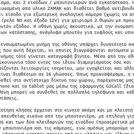
ισμα, και 2 εισόδων / μπουτονιερών ανά εγκατάσταση. 
ευασμένη από υλικό ZAMAK και διαθέτει βαθμό αντιβανδα
ει είσοδο για εξωτερική αναλογική κάμερα (χωρίς να α
 (ρελέ ΝΟ και έξοδο 12V) για χειρισμό 2 θυρών με προ
ουτόν εξόδου. Η οθόνη χωρίς ακουστικό, με την ονομασί
εων κατάστασης, ανάγλυφα μπουτόν για τυφλούς και υπο
 ενσωματωμένη μνήμη της οθόνης υπάρχει δυνατότητα κ
ς που αυτή δέχεται, οι οποίες διαγράφονται αυτόματα μ
μνήμης τότε γίνεται καταγραφή βίντεο. Μέσα από την οθ
ικοινωνία τόσο εντός του ίδιου διαμερίσματος όσο και 
ρίζονται λειτουργίες ιατρείου, μην ενοχλείται και αλλ
είναι διαθέσιμο σε 16 γλώσσες. Όπως προαναφέραμε, η ο
δεθεί στο αντίστοιχο δίκτυο του χώρου, παρέχοντας μας
hone και τα tablet μας μέσω της εφαρμογής G2Call (δια
θόνη μπορεί να συνδεθεί σε πολλαπλά τηλέφωνα και κά
στάσεις.
ποίηση κλήσης έρχεται στο κινητό ακόμη και με κλειστή
 απευθείας εικόνα από την μπουτονιέρα, με επιλογή για
μό και των δύο κλειδαριών της εισόδου (προαιρετικά μ
ν μπουτονιέρα και τις κάμερες, ενώ αμέσως μπορούμε ν