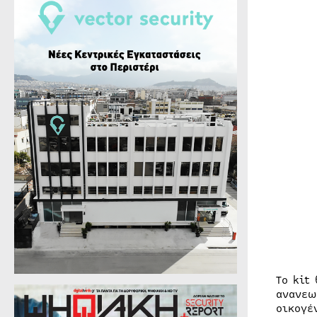
To kit
ανανεω
οικογέ