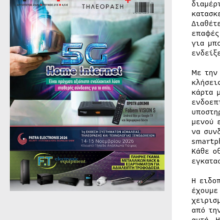
διαμέρ
κατασκ
Διαθέτ
επαφές
για μπ
ενδείξ
Με την
κλήσει
κάρτα 
ενδοεπ
υποστη
μενού 
να συν
smartp
Κάθε ο
εγκατα
Η ειδο
έχουμε
χειρισ
από τη