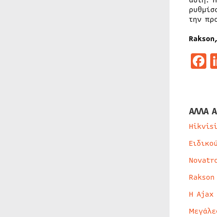
αυτή. 
ρυθμίσ
την πρ
Rakson
F
ΑΛΛΑ Α
Hikvis
Ειδικο
Novatr
Rakson
Η Ajax
Μεγάλε