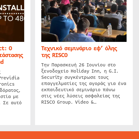
t: Ο
Τεχνικό σεμινάριο εφ’ όλης
τάστασης
της RISCO
ud
Την Παρασκευή 26 Ιουνίου στο
ξενοδοχείο Holiday Inn, η G.I.
ς
Security συγκέντρωσε τους
Previdia
επαγγελματίες της αγοράς για ένα
ronics
εκπαιδευτικό σεμινάριο πάνω
δόρατος,
στις νέες λύσεις ασφαλείας της
στία με
RISCO Group. Video &…
. Σε αυτό