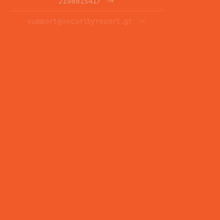
2108815417
support@securityreport.gr
ΕΝΗΜΕΡΩΤΙΚΑ ΔΕΛΤΙΑ
ΕΓΓΡΑΦΉ