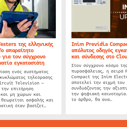
Testers της ελληνικής
Inim Previdia Compac
Το απαραίτητο
απόλυτος οδηγός εγκα
 για τον σύγχρονο
και σύνδεσης στο Clo
ατία εγκαταστάτη
Στον σύγχρονο κόσμο τη
πυρασφάλειας, η σειρά 
ταση ενός συστήματος
Compact της Inim Elect
 κυκλώματος τηλεόρασης
αποτελεί την αιχμή του 
ircuit Television –
συνδυάζοντας την αξιοπι
 την επιτήρηση
την ψηφιακή καινοτομία
 και μη χώρων και
το άρθρο, θα ανα…
 θεωρείται ασφαλής και
ατική όταν βασίζετ…