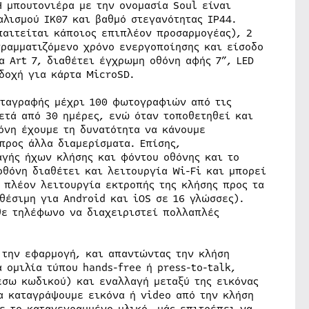
Η μπουτονιέρα με την ονομασία Soul είναι
λισμού IK07 και βαθμό στεγανότητας IP44.
παιτείται κάποιος επιπλέον προσαρμογέας), 2
γραμματιζόμενο χρόνο ενεργοποίησης και είσοδο
α Art 7, διαθέτει έγχρωμη οθόνη αφής 7”, LED
δοχή για κάρτα MicroSD.
αταγραφής μέχρι 100 φωτογραφιών από τις
ετά από 30 ημέρες, ενώ όταν τοποθετηθεί και
όνη έχουμε τη δυνατότητα να κάνουμε
προς άλλα διαμερίσματα. Επίσης,
αγής ήχων κλήσης και φόντου οθόνης και το
θόνη διαθέτει και λειτουργία Wi-Fi και μπορεί
 πλέον λειτουργία εκτροπής της κλήσης προς τα
θέσιμη για Android και iOS σε 16 γλώσσες).
θε τηλέφωνο να διαχειριστεί πολλαπλές
 την εφαρμογή, και απαντώντας την κλήση
 ομιλία τύπου hands-free ή press-to-talk,
έσω κωδικού) και εναλλαγή μεταξύ της εικόνας
α καταγράψουμε εικόνα ή video από την κλήση