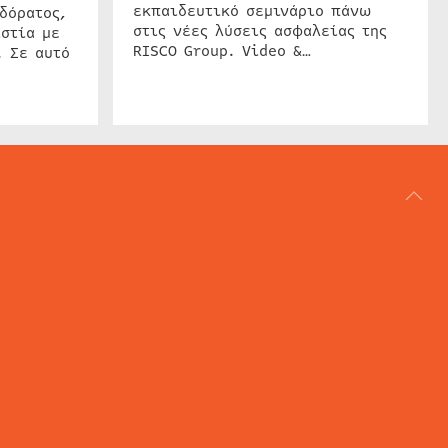
εκπαιδευτικό σεμινάριο πάνω
δόρατος,
στις νέες λύσεις ασφαλείας της
στία με
RISCO Group. Video &…
. Σε αυτό
ΑΡΘΟΓΡΑΦΙΑ
REVIEWS
ACCESS CONTROL
IP SECURITY
ΕΓΚΑΤΑΣΤΑΣΕΙΣ
CCTV
ΚΑΜΕΡΕΣ
SECURITY SERVICES
MARITIME SECURITY