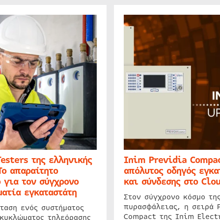
Testers της ελληνικής
Inim Previdia Compac
Το απαραίτητο
απόλυτος οδηγός εγκα
 για τον σύγχρονο
και σύνδεσης στο Clo
ατία εγκαταστάτη
Στον σύγχρονο κόσμο τη
πυρασφάλειας, η σειρά 
ταση ενός συστήματος
Compact της Inim Elect
 κυκλώματος τηλεόρασης