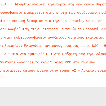
 S.A.: Η Μούρθια ανοίγει την πόρτα στη νέα γενιά θυρο
ρνοασφάλεια εισέρχεται στην εποχή των αυτόνομων επι
μία σημαντική διάκριση για την ESA Security Solutions
ion: Αναβάθμιση στην μεταφορά με την λύση Onboard Sec
ύς στην κυβερνοασφάλεια αναζητούν οι μισές εταιρείες
on Security: Ενισχύστε τον συναγερμό σας με το DSC – 
 S.A.: Μία νέα εμπειρία G2+ στη Μαδρίτη από την Golma
 Systems λανσάρει το κανάλι Ajax PRO στο YouTube
ς εταιρείες ζητούν φρένο στην χρήση AI – Αρκετοί ερε
υν