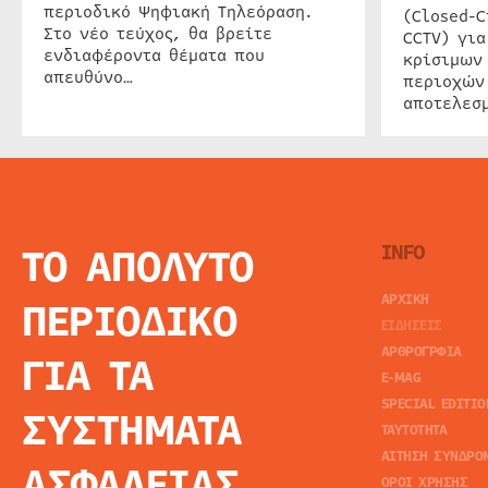
περιοδικό Ψηφιακή Τηλεόραση.
(Closed-C
Στο νέο τεύχος, θα βρείτε
CCTV) για
ενδιαφέροντα θέματα που
κρίσιμων
απευθύνο…
περιοχών
αποτελεσμ
ΤΟ ΑΠΟΛΥΤΟ
INFO
ΑΡΧΙΚΗ
ΠΕΡΙΟΔΙΚΟ
ΕΙΔΗΣΕΙΣ
ΑΡΘΡΟΓΡΦΙΑ
ΓΙΑ ΤΑ
E-MAG
SPECIAL EDITIO
ΣΥΣΤΗΜΑΤΑ
ΤΑΥΤΟΤΗΤΑ
ΑΙΤΗΣΗ ΣΥΝΔΡΟ
ΑΣΦΑΛΕΙΑΣ
ΟΡΟΙ ΧΡΗΣΗΣ