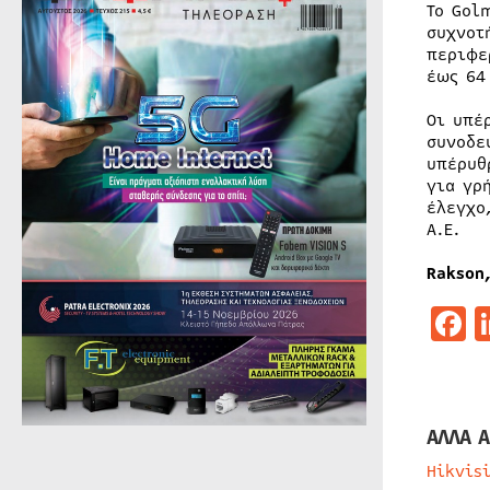
Το Gol
συχνοτ
περιφε
έως 64
Οι υπέ
συνοδε
υπέρυθ
για γρ
έλεγχο
A.E.
Rakson
F
ΑΛΛΑ Α
Hikvis