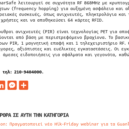
marSafe λειτουργεί σε συχνότητα RF 868MHz με κρυπτογ
ήτων (frequency hopping) για αυξημένη ασφάλεια και α
ρειακές συσκευές, όπως ανιχνευτές, πληκτρολόγια και 
 χρήστες και να αποθηκεύσει 64 κάρτες RFID.
ρυθροι ανιχνευτές (PIR) είναι τεχνολογίας PET για απ
ύονται από βάση με περιστρεφόμενο βραχίονα. Το βασικ
ρων PIR, 1 μαγνητική επαφή και 1 τηλεχειριστήριο RF. 
ήγορες, αξιόπιστες και ευέλικτες εγκαταστάσεις. Οι ε
, άμεσες ειδοποιήσεις για σφάλματα και γεγονότα, καθώ
, τηλ: 210-9404000.
acebook
LinkedIn
Messenger
Μοιραστείτε
ΡΘΡΑ ΣΕ ΑΥΤΗ ΤΗΝ ΚΑΤΗΓΟΡΙΑ
ion: Πραγματοποιεί νέο Hik-Friday webinar για τα Guan