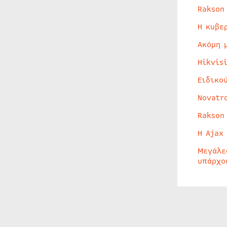
Rakson
Η κυβε
Ακόμη 
Hikvis
Ειδικο
Novatr
Rakson
Η Ajax
Μεγάλε
υπάρχο