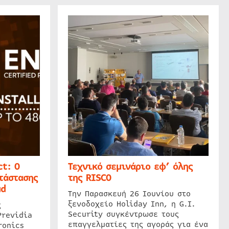
t: Ο
Τεχνικό σεμινάριο εφ’ όλης
τάστασης
της RISCO
ud
Την Παρασκευή 26 Ιουνίου στο
ξενοδοχείο Holiday Inn, η G.I.
ς
Security συγκέντρωσε τους
Previdia
επαγγελματίες της αγοράς για ένα
ronics