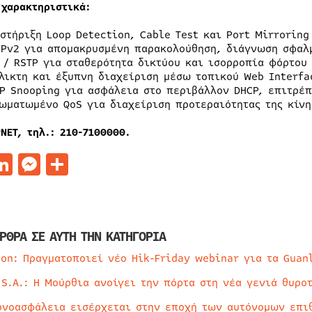
 χαρακτηριστικά:
στήριξη Loop Detection, Cable Test και Port Mirrorin
Pv2 για απομακρυσμένη παρακολούθηση, διάγνωση σφαλ
 / RSTP για σταθερότητα δικτύου και ισορροπία φόρτου
λικτη και έξυπνη διαχείριση μέσω τοπικού Web Interfa
P Snooping για ασφάλεια στο περιβάλλον DHCP, επιτρέπ
ωματωμένο QoS για διαχείριση προτεραιότητας της κίνη
NET, τηλ
.: 210-7100000.
acebook
LinkedIn
Messenger
Μοιραστείτε
ΡΘΡΑ ΣΕ ΑΥΤΗ ΤΗΝ ΚΑΤΗΓΟΡΙΑ
ion: Πραγματοποιεί νέο Hik-Friday webinar για τα Guan
 S.A.: Η Μούρθια ανοίγει την πόρτα στη νέα γενιά θυρο
ρνοασφάλεια εισέρχεται στην εποχή των αυτόνομων επι