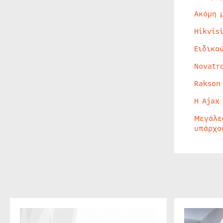
Ακόμη 
Hikvis
Ειδικο
Novatr
Rakson
Η Ajax
Μεγάλε
υπάρχο