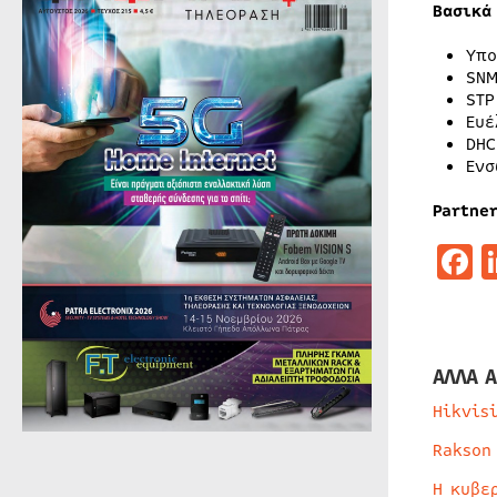
Βασικά
Υπο
SNM
STP
Ευέ
DHC
Ενσ
Partner
F
ΑΛΛΑ Α
Hikvis
Rakson
Η κυβε