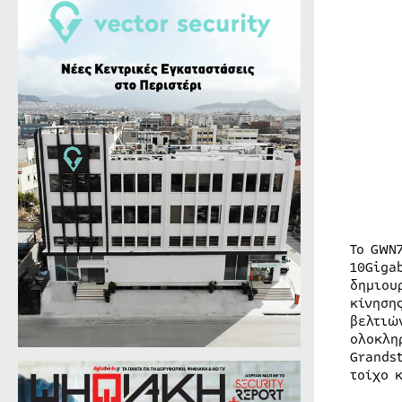
Το GWN
10Giga
δημιου
κίνηση
βελτιώ
ολοκλη
Grands
τοίχο 