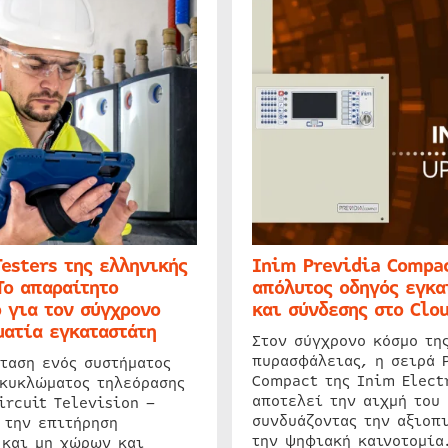
Testers της ελληνικής
Inim Previdia Compac
Το απαραίτητο
απόλυτος οδηγός εγκα
 για τον σύγχρονο
και σύνδεσης στο Clo
ατία εγκαταστάτη
Στον σύγχρονο κόσμο τη
πυρασφάλειας, η σειρά 
ταση ενός συστήματος
Compact της Inim Elect
 κυκλώματος τηλεόρασης
αποτελεί την αιχμή του 
ircuit Television –
συνδυάζοντας την αξιοπι
 την επιτήρηση
την ψηφιακή καινοτομία
 και μη χώρων και