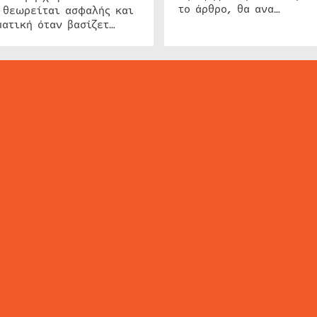
το άρθρο, θα ανα…
 θεωρείται ασφαλής και
ατική όταν βασίζετ…
ΕΙΔΗΣΕΙΣ
ΤΑ ΝΕΑ ΤΗΣ ΑΓΟΡΑΣ
SECURITY NEWS
INTERSEC NEWS
N
ΜΗΣ