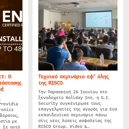
t: Ο
Τεχνικό σεμινάριο εφ’ όλης
τάστασης
της RISCO
ud
Την Παρασκευή 26 Ιουνίου στο
ξενοδοχείο Holiday Inn, η G.I.
ς
Security συγκέντρωσε τους
Previdia
επαγγελματίες της αγοράς για ένα
ronics
εκπαιδευτικό σεμινάριο πάνω
δόρατος,
στις νέες λύσεις ασφαλείας της
στία με
RISCO Group. Video &…
. Σε αυτό