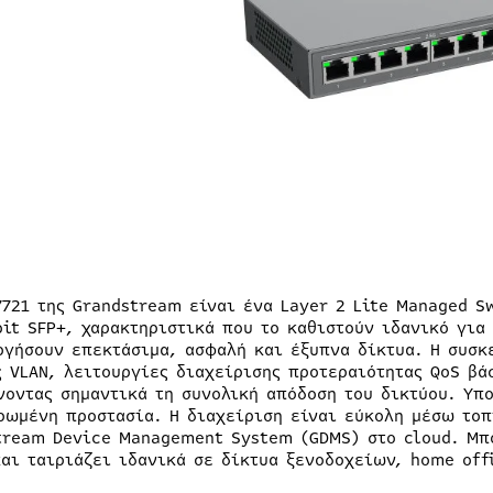
7721 της Grandstream είναι ένα Layer 2 Lite Managed Sw
bit SFP+, χαρακτηριστικά που το καθιστούν ιδανικό για
ργήσουν επεκτάσιμα, ασφαλή και έξυπνα δίκτυα. Η συσκ
ς VLAN, λειτουργίες διαχείρισης προτεραιότητας QoS βά
νοντας σημαντικά τη συνολική απόδοση του δικτύου. Υπ
ρωμένη προστασία. Η διαχείριση είναι εύκολη μέσω τοπ
tream Device Management System (GDMS) στο cloud. Μπ
και ταιριάζει ιδανικά σε δίκτυα ξενοδοχείων, home of