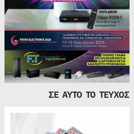
ΣΕ ΑΥΤΟ ΤΟ ΤΕΥΧΟΣ