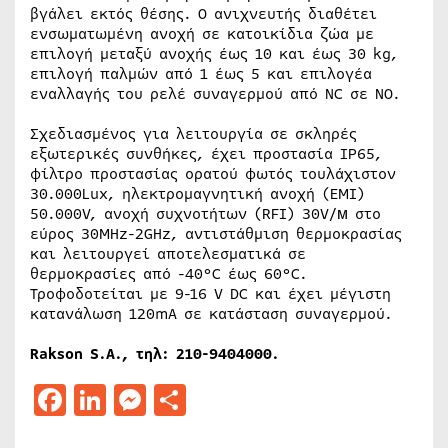
βγάλει εκτός θέσης. Ο ανιχνευτής διαθέτει
ενσωματωμένη ανοχή σε κατοικίδια ζώα με
επιλογή μεταξύ ανοχής έως 10 και έως 30 kg,
επιλογή παλμών από 1 έως 5 και επιλογέα
εναλλαγής του ρελέ συναγερμού από NC σε NO.
Σχεδιασμένος για λειτουργία σε σκληρές
εξωτερικές συνθήκες, έχει προστασία IP65,
φίλτρο προστασίας ορατού φωτός τουλάχιστον
30.000Lux, ηλεκτρομαγνητική ανοχή (EMI)
50.000V, ανοχή συχνοτήτων (RFI) 30V/м στο
εύρος 30MHz-2GHz, αντιστάθμιση θερμοκρασίας
και λειτουργεί αποτελεσματικά σε
θερμοκρασίες από -40°C έως 60°C.
Τροφοδοτείται με 9-16 V DC και έχει μέγιστη
κατανάλωση 120mA σε κατάσταση συναγερμού.
Rakson S.A.,
τηλ: 210-9404000.
Facebook
LinkedIn
Messenger
Μοιραστείτε