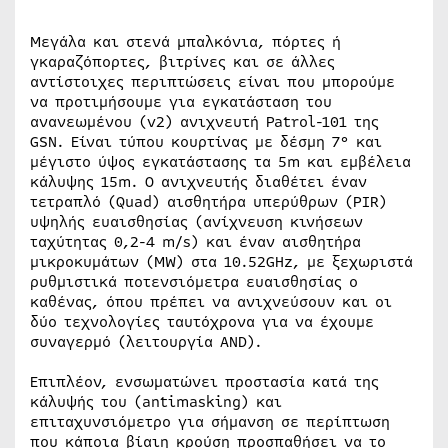
Μεγάλα και στενά μπαλκόνια, πόρτες ή
γκαραζόπορτες, βιτρίνες και σε άλλες
αντίστοιχες περιπτώσεις είναι που μπορούμε
να προτιμήσουμε για εγκατάσταση του
ανανεωμένου (v2) ανιχνευτή Patrol-101 της
GSN. Είναι τύπου κουρτίνας με δέσμη 7° και
μέγιστο ύψος εγκατάστασης τα 5m και εμβέλεια
κάλυψης 15m. Ο ανιχνευτής διαθέτει έναν
τετραπλό (Quad) αισθητήρα υπερύθρων (PIR)
υψηλής ευαισθησίας (ανίχνευση κινήσεων
ταχύτητας 0,2-4 m/s) και έναν αισθητήρα
μικροκυμάτων (MW) στα 10.52GHz, με ξεχωριστά
ρυθμιστικά ποτενσιόμετρα ευαισθησίας ο
καθένας, όπου πρέπει να ανιχνεύσουν και οι
δύο τεχνολογίες ταυτόχρονα για να έχουμε
συναγερμό (λειτουργία AND).
Επιπλέον, ενσωματώνει προστασία κατά της
κάλυψής του (antimasking) και
επιταχυνσιόμετρο για σήμανση σε περίπτωση
που κάποια βίαιη κρούση προσπαθήσει να το