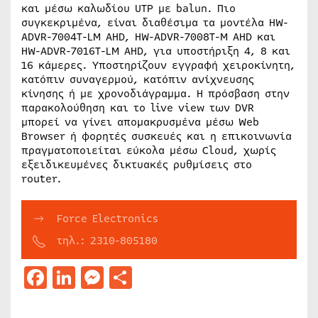
και μέσω καλωδίου UTP με balun. Πιο
συγκεκριμένα, είναι διαθέσιμα τα μοντέλα HW-
ADVR-7004T-LM AHD, HW-ADVR-7008T-M AHD και
HW-ADVR-7016T-LM AHD, για υποστήριξη 4, 8 και
16 κάμερες. Υποστηρίζουν εγγραφή χειροκίνητη,
κατόπιν συναγερμού, κατόπιν ανίχνευσης
κίνησης ή με χρονοδιάγραμμα. Η πρόσβαση στην
παρακολούθηση και το live view των DVR
μπορεί να γίνει απομακρυσμένα μέσω Web
Browser ή φορητές συσκευές και η επικοινωνία
πραγματοποιείται εύκολα μέσω Cloud, χωρίς
εξειδικευμένες δικτυακές ρυθμίσεις στο
router.
Force Electronics
τηλ.: 2310-805180
Facebook
LinkedIn
Messenger
Μοιραστείτε