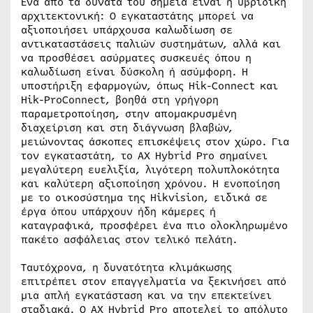
Ένα από τα δυνατά του σημεία είναι η υβριδική
αρχιτεκτονική: Ο εγκαταστάτης μπορεί να
αξιοποιήσει υπάρχουσα καλωδίωση σε
αντικαταστάσεις παλιών συστημάτων, αλλά και
να προσθέσει ασύρματες συσκευές όπου η
καλωδίωση είναι δύσκολη ή ασύμφορη. Η
υποστήριξη εφαρμογών, όπως Hik-Connect και
Hik-ProConnect, βοηθά στη γρήγορη
παραμετροποίηση, στην απομακρυσμένη
διαχείριση και στη διάγνωση βλαβών,
μειώνοντας άσκοπες επισκέψεις στον χώρο. Για
τον εγκαταστάτη, το AX Hybrid Pro σημαίνει
μεγαλύτερη ευελιξία, λιγότερη πολυπλοκότητα
και καλύτερη αξιοποίηση χρόνου. Η ενοποίηση
με το οικοσύστημα της Hikvision, ειδικά σε
έργα όπου υπάρχουν ήδη κάμερες ή
καταγραφικά, προσφέρει ένα πιο ολοκληρωμένο
πακέτο ασφάλειας στον τελικό πελάτη.
Ταυτόχρονα, η δυνατότητα κλιμάκωσης
επιτρέπει στον επαγγελματία να ξεκινήσει από
μια απλή εγκατάσταση και να την επεκτείνει
σταδιακά. Ο AX Hybrid Pro αποτελεί το απόλυτο