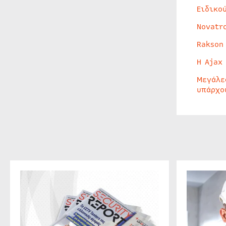
Ειδικο
Novatr
Rakson
Η Ajax
Μεγάλε
υπάρχο