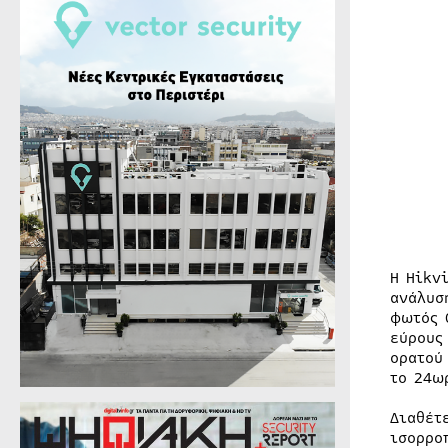
Η Hikv
ανάλυσ
φωτός 
εύρους
ορατού
το 24ω
Διαθέτ
ισορρο