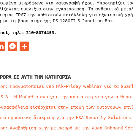
τωμένο μικρόφωνο για καταγραφή ήχου. Υποστηρίζει τρ
λίζοντας ευελιξία στην εγκατάσταση. Το ανθεκτικό μετα
ότητας IP67 την καθιστούν κατάλληλη για εξωτερική χρή
ή με τη βάση στήριξης DS-1280ZJ-S Junction Box.
net, τηλ.: 210-8074453.
acebook
LinkedIn
Messenger
Μοιραστείτε
ΡΘΡΑ ΣΕ ΑΥΤΗ ΤΗΝ ΚΑΤΗΓΟΡΙΑ
ion: Πραγματοποιεί νέο Hik-Friday webinar για τα Guan
 S.A.: Η Μούρθια ανοίγει την πόρτα στη νέα γενιά θυρο
ρνοασφάλεια εισέρχεται στην εποχή των αυτόνομων επι
μία σημαντική διάκριση για την ESA Security Solutions
ion: Αναβάθμιση στην μεταφορά με την λύση Onboard Sec