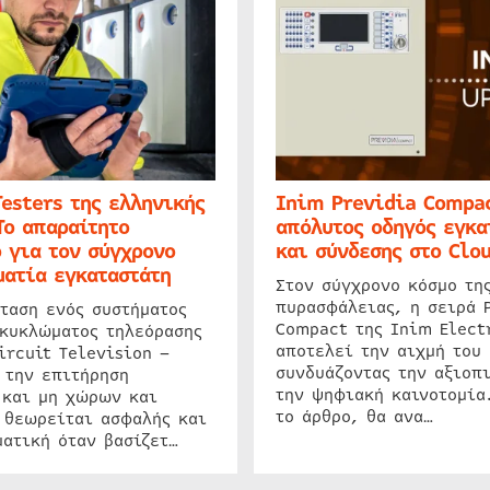
Testers της ελληνικής
Inim Previdia Compac
Το απαραίτητο
απόλυτος οδηγός εγκα
 για τον σύγχρονο
και σύνδεσης στο Clo
ατία εγκαταστάτη
Στον σύγχρονο κόσμο τη
πυρασφάλειας, η σειρά 
ταση ενός συστήματος
Compact της Inim Elect
 κυκλώματος τηλεόρασης
αποτελεί την αιχμή του 
ircuit Television –
συνδυάζοντας την αξιοπι
 την επιτήρηση
την ψηφιακή καινοτομία
 και μη χώρων και
το άρθρο, θα ανα…
 θεωρείται ασφαλής και
ατική όταν βασίζετ…