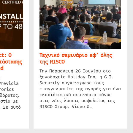
t: Ο
Τεχνικό σεμινάριο εφ’ όλης
τάστασης
της RISCO
ud
Την Παρασκευή 26 Ιουνίου στο
ξενοδοχείο Holiday Inn, η G.I.
ς
Security συγκέντρωσε τους
Previdia
επαγγελματίες της αγοράς για ένα
ronics
εκπαιδευτικό σεμινάριο πάνω
δόρατος,
στις νέες λύσεις ασφαλείας της
στία με
RISCO Group. Video &…
. Σε αυτό