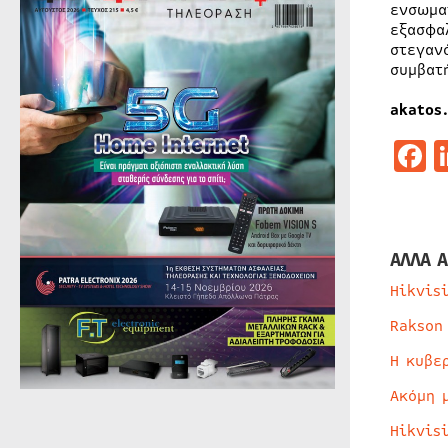
ενσωμα
εξασφα
στεγαν
συμβατ
akatos.
F
ΑΛΛΑ Α
Hikvis
Rakson
Η κυβε
Ακόμη 
Hikvis