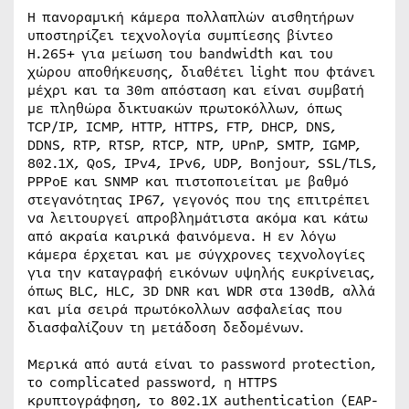
Η πανοραμική κάμερα πολλαπλών αισθητήρων
υποστηρίζει τεχνολογία συμπίεσης βίντεο
Η.265+ για μείωση του bandwidth και του
χώρου αποθήκευσης, διαθέτει light που φτάνει
μέχρι και τα 30m απόσταση και είναι συμβατή
με πληθώρα δικτυακών πρωτοκόλλων, όπως
TCP/IP, ICMP, HTTP, HTTPS, FTP, DHCP, DNS,
DDNS, RTP, RTSP, RTCP, NTP, UPnP, SMTP, IGMP,
802.1X, QoS, IPv4, IPv6, UDP, Bonjour, SSL/TLS,
PPPoE και SNMP και πιστοποιείται με βαθμό
στεγανότητας IP67, γεγονός που της επιτρέπει
να λειτουργεί απροβλημάτιστα ακόμα και κάτω
από ακραία καιρικά φαινόμενα. Η εν λόγω
κάμερα έρχεται και με σύγχρονες τεχνολογίες
για την καταγραφή εικόνων υψηλής ευκρίνειας,
όπως BLC, HLC, 3D DNR και WDR στα 130dB, αλλά
και μία σειρά πρωτόκολλων ασφαλείας που
διασφαλίζουν τη μετάδοση δεδομένων.
Μερικά από αυτά είναι το password protection,
το complicated password, η HTTPS
κρυπτογράφηση, το 802.1X authentication (EAP-