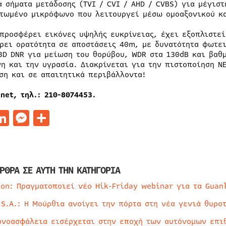
α σήματα μετάδοσης (TVI / CVI / AHD / CVBS) για μέγιστ
τωμένο μικρόφωνο που λειτουργεί μέσω ομοαξονικού κα
 προσφέρει εικόνες υψηλής ευκρίνειας, έχει εξοπλιστε
ρει ορατότητα σε αποστάσεις 40m, με δυνατότητα φωτει
3D DNR για μείωση του θορύβου, WDR στα 130dB και βαθμ
νη και την υγρασία. Διακρίνεται για την πιστοποίηση N
ση και σε απαιτητικά περιβάλλοντα!
.
net
, τηλ.: 210-8074453.
acebook
LinkedIn
Messenger
Μοιραστείτε
ΡΘΡΑ ΣΕ ΑΥΤΗ ΤΗΝ ΚΑΤΗΓΟΡΙΑ
ion: Πραγματοποιεί νέο Hik-Friday webinar για τα Guan
 S.A.: Η Μούρθια ανοίγει την πόρτα στη νέα γενιά θυρο
ρνοασφάλεια εισέρχεται στην εποχή των αυτόνομων επι