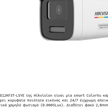
CE12KF3T-LSYE της Hikvision είναι μία smart ColorVu κ
ρει κορυφαία ποιότητα εικόνας και 24/7 έγχρωμη απεικ
τικά χαμηλό φωτισμό (0.0005Lux). Διαθέτει φακό 2,8mm