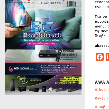
τέσσερ
ενσωμα
Για να
προσφέ
menu, 
τη σκό
διάβρω
akatos
F
ΑΛΛΑ Α
Hikvis
Rakson
Η κυβε