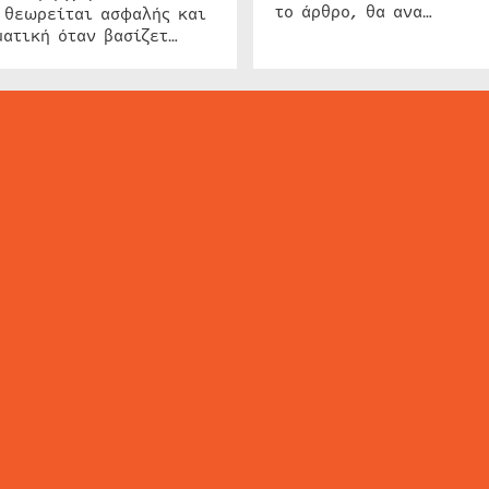
το άρθρο, θα ανα…
 θεωρείται ασφαλής και
ατική όταν βασίζετ…
ΕΙΔΗΣΕΙΣ
ΤΑ ΝΕΑ ΤΗΣ ΑΓΟΡΑΣ
SECURITY NEWS
INTERSEC NEWS
N
ΜΗΣ