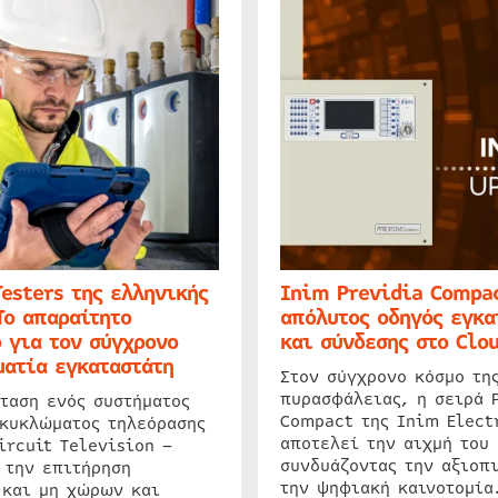
Testers της ελληνικής
Inim Previdia Compac
Το απαραίτητο
απόλυτος οδηγός εγκα
 για τον σύγχρονο
και σύνδεσης στο Clo
ατία εγκαταστάτη
Στον σύγχρονο κόσμο τη
πυρασφάλειας, η σειρά 
ταση ενός συστήματος
Compact της Inim Elect
 κυκλώματος τηλεόρασης
αποτελεί την αιχμή του 
ircuit Television –
συνδυάζοντας την αξιοπι
 την επιτήρηση
την ψηφιακή καινοτομία
 και μη χώρων και