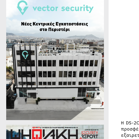
Η DS-2
προσφέ
εξαιρε