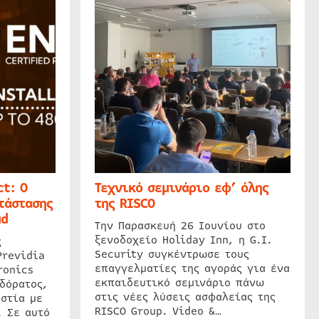
t: Ο
Τεχνικό σεμινάριο εφ’ όλης
τάστασης
της RISCO
ud
Την Παρασκευή 26 Ιουνίου στο
ξενοδοχείο Holiday Inn, η G.I.
ς
Security συγκέντρωσε τους
Previdia
επαγγελματίες της αγοράς για ένα
ronics
εκπαιδευτικό σεμινάριο πάνω
δόρατος,
στις νέες λύσεις ασφαλείας της
στία με
RISCO Group. Video &…
. Σε αυτό