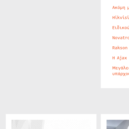
Ακόμη 
Hikvis
Ειδικο
Novatr
Rakson
Η Ajax
Μεγάλε
υπάρχο