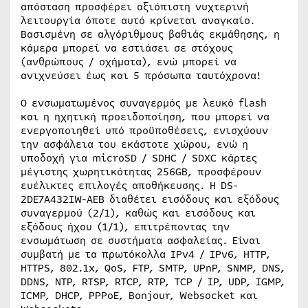
απόσταση προσφέρει αξιόπιστη νυχτερινή
λειτουργία όποτε αυτό κρίνεται αναγκαίο.
Βασισμένη σε αλγόριθμους βαθιάς εκμάθησης, η
κάμερα μπορεί να εστιάσει σε στόχους
(ανθρώπους / οχήματα), ενώ μπορεί να
ανιχνεύσει έως και 5 πρόσωπα ταυτόχρονα!
Ο ενσωματωμένος συναγερμός με λευκό flash
και η ηχητική προειδοποίηση, που μπορεί να
ενεργοποιηθεί υπό προϋποθέσεις, ενισχύουν
την ασφάλεια του εκάστοτε χώρου, ενώ η
υποδοχή για microSD / SDHC / SDXC κάρτες
μέγιστης χωρητικότητας 256GB, προσφέρουν
ευέλικτες επιλογές αποθήκευσης. Η DS-
2DE7A432IW-AEB διαθέτει εισόδους και εξόδους
συναγερμού (2/1), καθώς και εισόδους και
εξόδους ήχου (1/1), επιτρέποντας την
ενσωμάτωση σε συστήματα ασφαλείας. Είναι
συμβατή με τα πρωτόκολλα IPv4 / IPv6, HTTP,
HTTPS, 802.1x, QoS, FTP, SMTP, UPnP, SNMP, DNS,
DDNS, NTP, RTSP, RTCP, RTP, TCP / IP, UDP, IGMP,
ICMP, DHCP, PPPoE, Bonjour, Websocket και