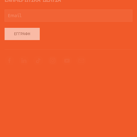
ΕΓΓΡΑΦΉ