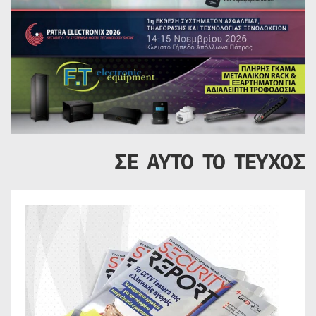
ΣΕ ΑΥΤΟ ΤΟ ΤΕΥΧΟΣ