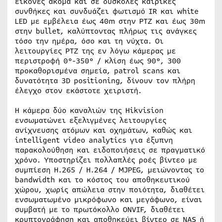
εικόνες ακόμα και σε δύσκολες καιρικές
συνθήκες και συνδυάζει φωτισμό IR και white
LED με εμβέλεια έως 40m στην PTZ και έως 30m
στην bullet, καλύπτοντας πλήρως τις ανάγκες
τόσο την ημέρα, όσο και τη νύχτα. Οι
λειτουργίες PTZ της εν λόγω κάμερας με
περιστροφή 0°-350° / κλίση έως 90°, 300
προκαθορισμένα σημεία, patrol scans και
δυνατότητα 3D positioning, δίνουν τον πλήρη
έλεγχο στον εκάστοτε χειριστή.
Η κάμερα δύο καναλιών της Hikvision
ενσωματώνει εξελιγμένες λειτουργίες
ανίχνευσης ατόμων και οχημάτων, καθώς και
intelligent video analytics για έξυπνη
παρακολούθηση και ειδοποιήσεις σε πραγματικό
χρόνο. Υποστηρίζει πολλαπλές ροές βίντεο με
συμπίεση H.265 / H.264 / MJPEG, μειώνοντας το
bandwidth και το κόστος του αποθηκευτικού
χώρου, χωρίς απώλεια στην ποιότητα, διαθέτει
ενσωματωμένο μικρόφωνο και μεγάφωνο, είναι
συμβατή με το πρωτόκολλο ONVIF, διαθέτει
κρυπτογράφηση και αποθηκεύει βίντεο σε NAS ή