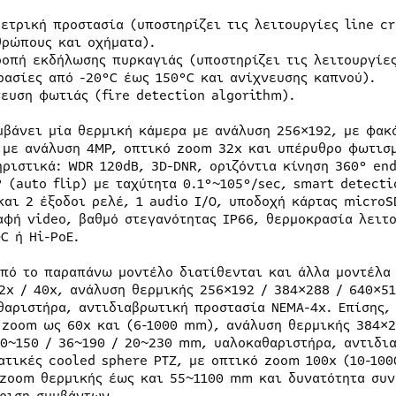
μετρική προστασία (υποστηρίζει τις λειτουργίες line cr
θρώπους και οχήματα).
ροπή εκδήλωσης πυρκαγιάς (υποστηρίζει τις λειτουργίε
ρασίες από -20°C έως 150°C και ανίχνευσης καπνού).
νευση φωτιάς (fire detection algorithm).
μβάνει μία θερμική κάμερα με ανάλυση 256×192, με φακ
 με ανάλυση 4MP, οπτικό zoom 32x και υπέρυθρο φωτισ
ηριστικά: WDR 120dB, 3D-DNR, οριζόντια κίνηση 360° en
° (auto flip) με ταχύτητα 0.1°~105°/sec, smart detecti
και 2 έξοδοι ρελέ, 1 audio I/O, υποδοχή κάρτας microS
αφή video, βαθμό στεγανότητας IP66, θερμοκρασία λειτο
C ή Hi-PoE.
από το παραπάνω μοντέλο διατίθενται και άλλα μοντέλα
2x / 40x, ανάλυση θερμικής 256×192 / 384×288 / 640×51
θαριστήρα, αντιδιαβρωτική προστασία NEMA-4x. Επίσης, 
 zoom ως 60x και (6-1000 mm), ανάλυση θερμικής 384×28
0~150 / 36~190 / 20~230 mm, υαλοκαθαριστήρα, αντιδια
ατικές cooled sphere PTZ, με οπτικό zoom 100x (10-10
zoom θερμικής έως και 55~1100 mm και δυνατότητα συνε