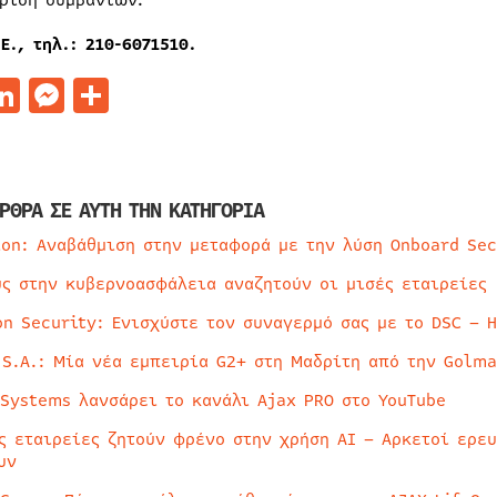
ριση συμβάντων.
Ε., τηλ.: 210-6071510.
acebook
LinkedIn
Messenger
Μοιραστείτε
ΡΘΡΑ ΣΕ ΑΥΤΗ ΤΗΝ ΚΑΤΗΓΟΡΙΑ
ion: Αναβάθμιση στην μεταφορά με την λύση Onboard Sec
ύς στην κυβερνοασφάλεια αναζητούν οι μισές εταιρείες
on Security: Ενισχύστε τον συναγερμό σας με το DSC – 
 S.A.: Μία νέα εμπειρία G2+ στη Μαδρίτη από την Golma
 Systems λανσάρει το κανάλι Ajax PRO στο YouTube
ς εταιρείες ζητούν φρένο στην χρήση AI – Αρκετοί ερε
υν