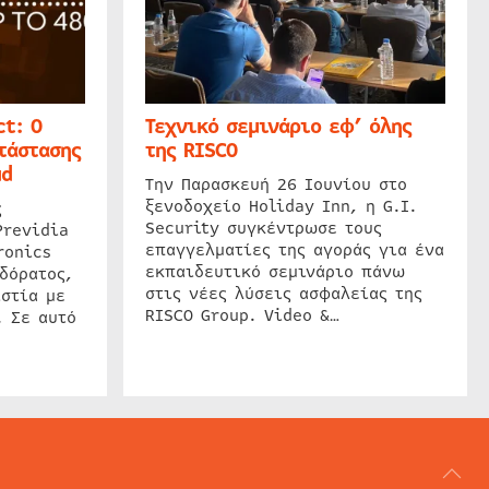
t: Ο
Τεχνικό σεμινάριο εφ’ όλης
τάστασης
της RISCO
ud
Την Παρασκευή 26 Ιουνίου στο
ξενοδοχείο Holiday Inn, η G.I.
ς
Security συγκέντρωσε τους
Previdia
επαγγελματίες της αγοράς για ένα
ronics
εκπαιδευτικό σεμινάριο πάνω
δόρατος,
στις νέες λύσεις ασφαλείας της
στία με
RISCO Group. Video &…
. Σε αυτό