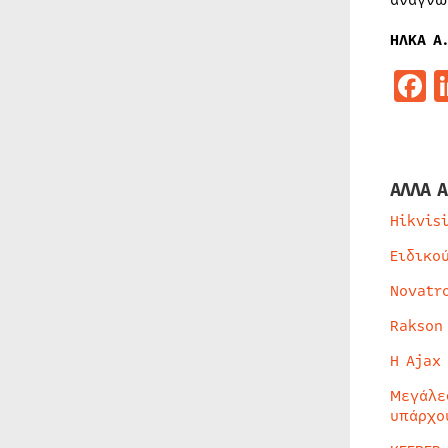
αναγνώ
ΗΛΚΑ Α.
F
ΑΛΛΑ Α
Hikvis
Ειδικο
Novatr
Rakson
Η Ajax
Μεγάλε
υπάρχο