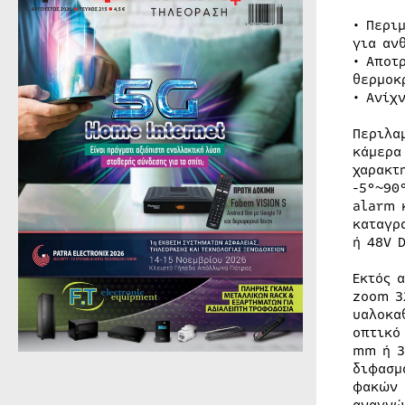
• Περι
για αν
• Αποτ
θερμοκ
• Ανίχ
Περιλα
κάμερα
χαρακτ
-5°~90
alarm 
καταγρ
ή 48V D
Eκτός 
zoom 3
υαλοκα
οπτικό
mm ή 3
διφασμ
φακών 