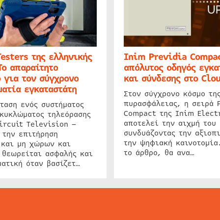
Testers της ελληνικής
Inim Previdia Compac
Το απαραίτητο
απόλυτος οδηγός εγκα
 για τον σύγχρονο
και σύνδεσης στο Clo
ατία εγκαταστάτη
Στον σύγχρονο κόσμο τη
πυρασφάλειας, η σειρά 
ταση ενός συστήματος
Compact της Inim Elect
 κυκλώματος τηλεόρασης
αποτελεί την αιχμή του 
ircuit Television –
συνδυάζοντας την αξιοπι
 την επιτήρηση
την ψηφιακή καινοτομία
 και μη χώρων και
το άρθρο, θα ανα…
 θεωρείται ασφαλής και
ατική όταν βασίζετ…