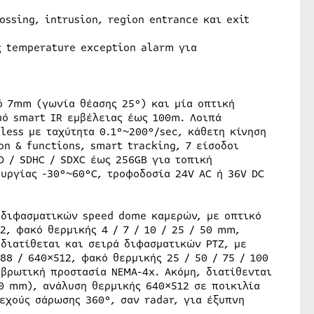
ossing, intrusion, region entrance και exit
ς temperature exception alarm για
ό 7mm (γωνία θέασης 25°) και μία οπτική
μό smart IR εμβέλειας έως 100m. Λοιπά
dless με ταχύτητα 0.1°~200°/sec, κάθετη κίνηση
on & functions, smart tracking, 7 είσοδοι
D / SDHC / SDXC έως 256GB για τοπική
υργίας -30°~60°C, τροφοδοσία 24V AC ή 36V DC
 διφασματικών speed dome καμερών, με οπτικό
2, φακό θερμικής 4 / 7 / 10 / 25 / 50 mm,
διατίθεται και σειρά διφασματικών PTZ, με
8 / 640×512, φακό θερμικής 25 / 50 / 75 / 100
βρωτική προστασία NEMA-4x. Ακόμη, διατίθενται
00 mm), ανάλυση θερμικής 640×512 σε ποικιλία
χούς σάρωσης 360°, σαν radar, για έξυπνη