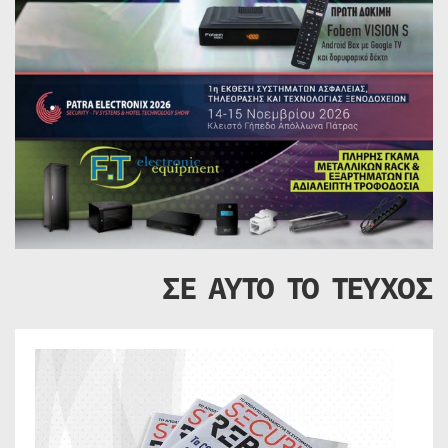
ΣΕ ΑΥΤΟ ΤΟ ΤΕΥΧΟΣ