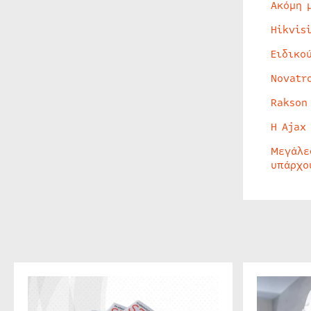
Ακόμη 
Hikvis
Ειδικο
Novatr
Rakson
Η Ajax
Μεγάλε
υπάρχο