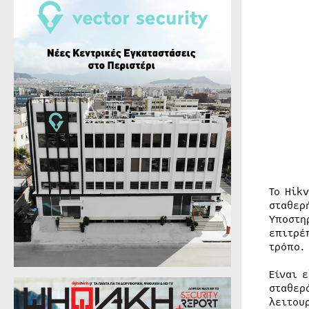
Το Hik
σταθερ
Υποστη
επιτρέ
τρόπο.
Είναι 
σταθερ
λειτου