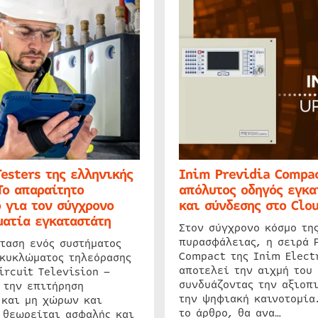
Testers της ελληνικής
Inim Previdia Compac
Το απαραίτητο
απόλυτος οδηγός εγκα
 για τον σύγχρονο
και σύνδεσης στο Clo
ατία εγκαταστάτη
Στον σύγχρονο κόσμο τη
πυρασφάλειας, η σειρά 
ταση ενός συστήματος
Compact της Inim Elect
 κυκλώματος τηλεόρασης
αποτελεί την αιχμή του 
ircuit Television –
συνδυάζοντας την αξιοπι
 την επιτήρηση
την ψηφιακή καινοτομία
 και μη χώρων και
το άρθρο, θα ανα…
 θεωρείται ασφαλής και