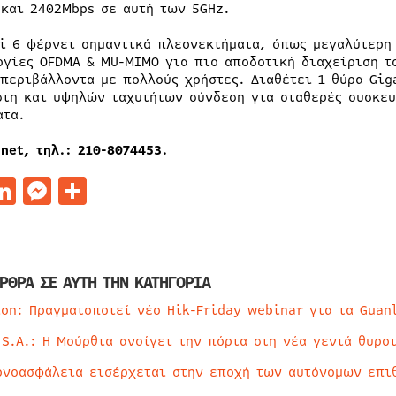
 και 2402Mbps σε αυτή των 5GHz.
Fi 6 φέρνει σημαντικά πλεονεκτήματα, όπως μεγαλύτερη
ογίες OFDMA & MU-MIMO για πιο αποδοτική διαχείριση τ
 περιβάλλοντα με πολλούς χρήστες. Διαθέτει 1 θύρα Gig
στη και υψηλών ταχυτήτων σύνδεση για σταθερές συσκευ
ατα.
net, τηλ.: 210-8074453.
acebook
LinkedIn
Messenger
Μοιραστείτε
ΡΘΡΑ ΣΕ ΑΥΤΗ ΤΗΝ ΚΑΤΗΓΟΡΙΑ
ion: Πραγματοποιεί νέο Hik-Friday webinar για τα Guan
 S.A.: Η Μούρθια ανοίγει την πόρτα στη νέα γενιά θυρο
ρνοασφάλεια εισέρχεται στην εποχή των αυτόνομων επι