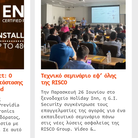
t: Ο
Τεχνικό σεμινάριο εφ’ όλης
τάστασης
της RISCO
ud
Την Παρασκευή 26 Ιουνίου στο
ξενοδοχείο Holiday Inn, η G.I.
ς
Security συγκέντρωσε τους
Previdia
επαγγελματίες της αγοράς για ένα
ronics
εκπαιδευτικό σεμινάριο πάνω
δόρατος,
στις νέες λύσεις ασφαλείας της
στία με
RISCO Group. Video &…
. Σε αυτό