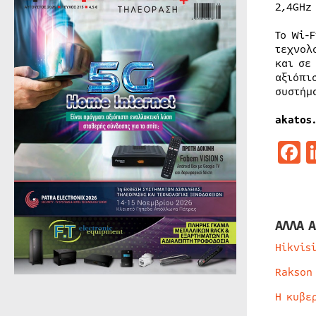
2,4GHz
Το Wi-
τεχνολ
και σε
αξιόπι
συστήμ
akatos.
F
ΑΛΛΑ Α
Hikvis
Rakson
Η κυβε