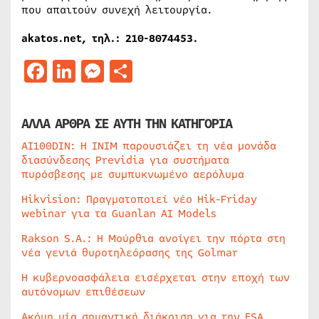
που απαιτούν συνεχή λειτουργία.
akatos.net,
τηλ
.: 210-8074453.
Facebook
LinkedIn
Messenger
Μοιραστείτε
ΑΛΛΑ ΑΡΘΡΑ ΣΕ ΑΥΤΗ ΤΗΝ ΚΑΤΗΓΟΡΙΑ
AI100DIN: Η INIM παρουσιάζει τη νέα μονάδα
διασύνδεσης Previdia για συστήματα
πυρόσβεσης με συμπυκνωμένο αερόλυμα
Hikvision: Πραγματοποιεί νέο Hik-Friday
webinar για τα Guanlan AI Models
Rakson S.A.: Η Μούρθια ανοίγει την πόρτα στη
νέα γενιά θυροτηλεόρασης της Golmar
Η κυβερνοασφάλεια εισέρχεται στην εποχή των
αυτόνομων επιθέσεων
Ακόμη μία σημαντική διάκριση για την ESA