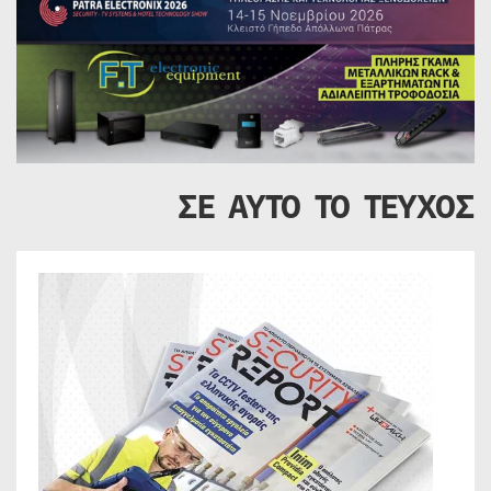
ΣΕ ΑΥΤΟ ΤΟ ΤΕΥΧΟΣ