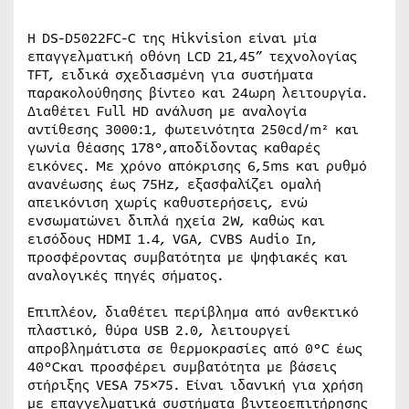
Η DS-D5022FC-C της Hikvision είναι μία
επαγγελματική οθόνη LCD 21,45” τεχνολογίας
TFT, ειδικά σχεδιασμένη για συστήματα
παρακολούθησης βίντεο και 24ωρη λειτουργία.
Διαθέτει Full HD ανάλυση με αναλογία
αντίθεσης 3000:1, φωτεινότητα 250cd/m² και
γωνία θέασης 178°,αποδίδοντας καθαρές
εικόνες. Με χρόνο απόκρισης 6,5ms και ρυθμό
ανανέωσης έως 75Hz, εξασφαλίζει ομαλή
απεικόνιση χωρίς καθυστερήσεις, ενώ
ενσωματώνει διπλά ηχεία 2W, καθώς και
εισόδους HDMI 1.4, VGA, CVBS Audio In,
προσφέροντας συμβατότητα με ψηφιακές και
αναλογικές πηγές σήματος.
Επιπλέον, διαθέτει περίβλημα από ανθεκτικό
πλαστικό, θύρα USB 2.0, λειτουργεί
απροβλημάτιστα σε θερμοκρασίες από 0°C έως
40°Cκαι προσφέρει συμβατότητα με βάσεις
στήριξης VESA 75×75. Είναι ιδανική για χρήση
με επαγγελματικά συστήματα βιντεοεπιτήρησης