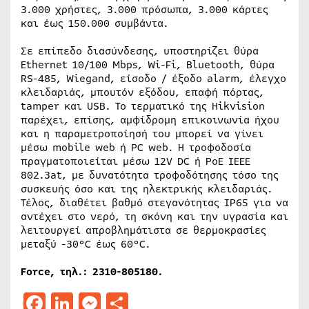
3.000 χρήστες, 3.000 πρόσωπα, 3.000 κάρτες
και έως 150.000 συμβάντα.
Σε επίπεδο διασύνδεσης, υποστηρίζει θύρα
Ethernet 10/100 Mbps, Wi-Fi, Bluetooth, θύρα
RS-485, Wiegand, είσοδο / έξοδο alarm, έλεγχο
κλειδαριάς, μπουτόν εξόδου, επαφή πόρτας,
tamper και USB. Το τερματικό της Hikvision
παρέχει, επίσης, αμφίδρομη επικοινωνία ήχου
και η παραμετροποίησή του μπορεί να γίνει
μέσω mobile web ή PC web. Η τροφοδοσία
πραγματοποιείται μέσω 12V DC ή PoE IEEE
802.3at, με δυνατότητα τροφοδότησης τόσο της
συσκευής όσο και της ηλεκτρικής κλειδαριάς.
Τέλος, διαθέτει βαθμό στεγανότητας IP65 για να
αντέχει στο νερό, τη σκόνη και την υγρασία και
λειτουργεί απροβλημάτιστα σε θερμοκρασίες
μεταξύ -30°C έως 60°C.
Force,
τηλ
.: 2310-805180.
Facebook
LinkedIn
Messenger
Μοιραστείτε