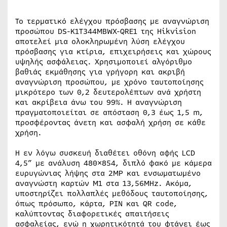
Το τερματικό ελέγχου πρόσβασης με αναγνώριση
προσώπου DS-K1T344MBWX-QRE1 της Hikvision
αποτελεί μια ολοκληρωμένη λύση ελέγχου
πρόσβασης για κτίρια, επιχειρήσεις και χώρους
υψηλής ασφάλειας. Χρησιμοποιεί αλγόριθμο
βαθιάς εκμάθησης για γρήγορη και ακριβή
αναγνώριση προσώπου, με χρόνο ταυτοποίησης
μικρότερο των 0,2 δευτερολέπτων ανά χρήστη
και ακρίβεια άνω του 99%. Η αναγνώριση
πραγματοποιείται σε απόσταση 0,3 έως 1,5 m,
προσφέροντας άνετη και ασφαλή χρήση σε κάθε
χρήση.
Η εν λόγω συσκευή διαθέτει οθόνη αφής LCD
4,5” με ανάλυση 480×854, διπλό φακό με κάμερα
ευρυγώνιας λήψης στα 2MP και ενσωματωμένο
αναγνώστη καρτών M1 στα 13,56MHz. Ακόμα,
υποστηρίζει πολλαπλές μεθόδους ταυτοποίησης,
όπως πρόσωπο, κάρτα, PIN και QR code,
καλύπτοντας διαφορετικές απαιτήσεις
ασφαλείας, ενώ η χωρητικότητά του φτάνει έως