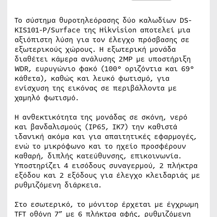
Το σύστημα θυροτηλεόρασης δύο καλωδίων DS-
KIS101-P/Surface της Hikvision αποτελεί μια
αξιόπιστη λύση για τον έλεγχο πρόσβασης σε
εξωτερικούς χώρους. Η εξωτερική μονάδα
διαθέτει κάμερα ανάλυσης 2MP με υποστήριξη
WDR, ευρυγώνιο φακό (100° οριζόντια και 69°
κάθετα), καθώς και λευκό φωτισμό, για
ενίσχυση της εικόνας σε περιβάλλοντα με
χαμηλό φωτισμό.
Η ανθεκτικότητα της μονάδας σε σκόνη, νερό
και βανδαλισμούς (IP65, IK7) την καθιστά
ιδανική ακόμα και για απαιτητικές εφαρμογές,
ενώ το μικρόφωνο και το ηχείο προσφέρουν
καθαρή, διπλής κατεύθυνσης, επικοινωνία.
Υποστηρίζει 4 εισόδους συναγερμού, 2 πλήκτρα
εξόδου και 2 εξόδους για έλεγχο κλειδαριάς με
ρυθμιζόμενη διάρκεια.
Στο εσωτερικό, το μόνιτορ έρχεται με έγχρωμη
TFT οθόνη 7” με 6 πλήκτρα αφής, ρυθμιζόμενη