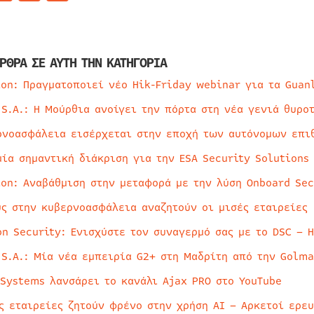
ΡΘΡΑ ΣΕ ΑΥΤΗ ΤΗΝ ΚΑΤΗΓΟΡΙΑ
ion: Πραγματοποιεί νέο Hik-Friday webinar για τα Guan
 S.A.: Η Μούρθια ανοίγει την πόρτα στη νέα γενιά θυρο
ρνοασφάλεια εισέρχεται στην εποχή των αυτόνομων επι
μία σημαντική διάκριση για την ESA Security Solutions
ion: Αναβάθμιση στην μεταφορά με την λύση Onboard Sec
ύς στην κυβερνοασφάλεια αναζητούν οι μισές εταιρείες
on Security: Ενισχύστε τον συναγερμό σας με το DSC – 
 S.A.: Μία νέα εμπειρία G2+ στη Μαδρίτη από την Golma
 Systems λανσάρει το κανάλι Ajax PRO στο YouTube
ς εταιρείες ζητούν φρένο στην χρήση AI – Αρκετοί ερε