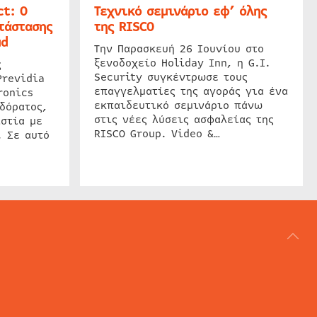
t: Ο
Τεχνικό σεμινάριο εφ’ όλης
τάστασης
της RISCO
ud
Την Παρασκευή 26 Ιουνίου στο
ξενοδοχείο Holiday Inn, η G.I.
ς
Security συγκέντρωσε τους
Previdia
επαγγελματίες της αγοράς για ένα
ronics
εκπαιδευτικό σεμινάριο πάνω
δόρατος,
στις νέες λύσεις ασφαλείας της
στία με
RISCO Group. Video &…
. Σε αυτό
ΑΡΘΟΓΡΑΦΙΑ
REVIEWS
ACCESS CONTROL