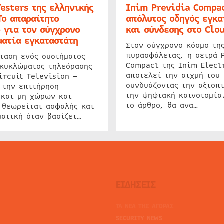
Testers της ελληνικής
Inim Previdia Compac
Το απαραίτητο
απόλυτος οδηγός εγκα
 για τον σύγχρονο
και σύνδεσης στο Clo
ατία εγκαταστάτη
Στον σύγχρονο κόσμο τη
πυρασφάλειας, η σειρά 
ταση ενός συστήματος
Compact της Inim Elect
 κυκλώματος τηλεόρασης
αποτελεί την αιχμή του 
ircuit Television –
συνδυάζοντας την αξιοπι
 την επιτήρηση
την ψηφιακή καινοτομία
 και μη χώρων και
το άρθρο, θα ανα…
 θεωρείται ασφαλής και
ατική όταν βασίζετ…
ΕΙΔΗΣΕΙΣ
ΤΑ ΝΕΑ ΤΗΣ ΑΓΟΡΑΣ
SECURITY NEWS