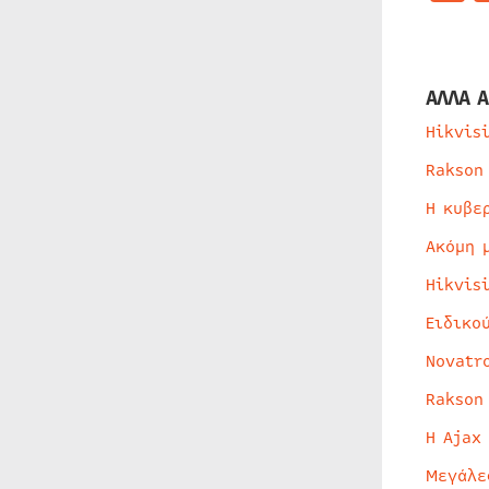
ΑΛΛΑ Α
Hikvis
Rakson
Η κυβε
Ακόμη 
Hikvis
Ειδικο
Novatr
Rakson
Η Ajax
Μεγάλε