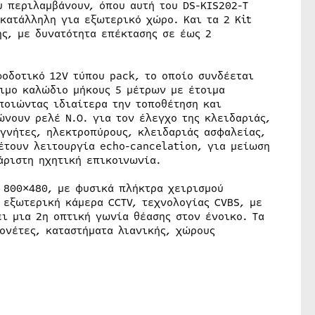
υ περιλαμβάνουν, όπου αυτή του DS-KIS202-T
 κατάλληλη για εξωτερικό χώρο. Και τα 2 Kit
ης, με δυνατότητα επέκτασης σε έως 2
φοδοτικό 12V τύπου pack, το οποίο συνδέεται
οιμο καλώδιο μήκους 5 μέτρων με έτοιμα
ποιώντας ιδιαίτερα την τοποθέτηση και
νουν ρελέ N.O. για τον έλεγχο της κλειδαριάς,
αγνήτες, ηλεκτροπύρους, κλειδαριάς ασφαλείας,
έτουν λειτουργία echo-cancelation, για μείωση
άριστη ηχητική επικοινωνία.
ς 800×480, με φυσικά πλήκτρα χειρισμού
 εξωτερική κάμερα CCTV, τεχνολογίας CVBS, με
ι μια 2η οπτική γωνία θέασης στον ένοικο. Τα
ζονέτες, καταστήματα λιανικής, χώρους