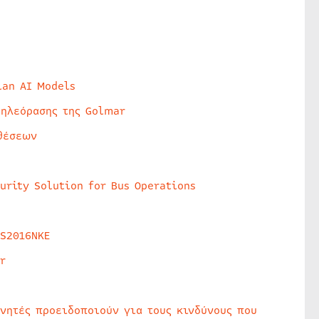
lan AI Models
τηλεόρασης της Golmar
θέσεων
urity Solution for Bus Operations
HS2016NKE
r
υνητές προειδοποιούν για τους κινδύνους που