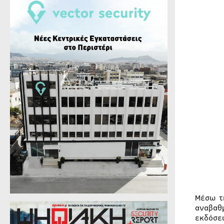
Μέσω τ
αναβαθ
εκδόσε