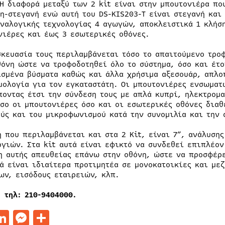
 Η διαφορά μεταξύ των 2 kit είναι στην μπουτονιέρα πο
μη-στεγανή ενώ αυτή του DS-KIS203-T είναι στεγανή και
αναλογικής τεχνολογίας 4 αγωγών, αποκλειστικά 1 κλήσ
νιέρες και έως 3 εσωτερικές οθόνες.
σκευασία τους περιλαμβάνεται τόσο το απαιτούμενο τρο
θόνη ώστε να τροφοδοτηθεί όλο το σύστημα, όσο και έτ
ισμένα βύσματα καθώς και άλλα χρήσιμα αξεσουάρ, απλο
μολογία για τον εγκαταστάτη. Οι μπουτονιέρες ενσωματώ
ποντας έτσι την σύνδεση τους με απλά κυπρί, ηλεκτρομ
όσο οι μπουτονιέρες όσο και οι εσωτερικές οθόνες διαθ
ούς και του μικροφωνισμού κατά την συνομιλία και την 
η που περιλαμβάνεται και στα 2 Kit, είναι 7”, ανάλυση
ργιών. Στα kit αυτά είναι εφικτό να συνδεθεί επιπλέον
η αυτής απευθείας επάνω στην οθόνη, ώστε να προσφέρε
τά είναι ιδιαίτερα προτιμητέα σε μονοκατοικίες και με
ων, εισόδους εταιρειών, κλπ.
, τηλ: 210-9404000.
acebook
LinkedIn
Messenger
Μοιραστείτε