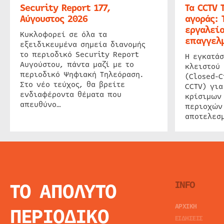
Security Report 177,
Τα CCTV 
Αύγουστος 2026
αγοράς: 
εργαλείο
Κυκλοφορεί σε όλα τα
επαγγελμ
εξειδικευμένα σημεία διανομής
το περιοδικό Security Report
Η εγκατάσ
Αυγούστου, πάντα μαζί με το
κλειστού
περιοδικό Ψηφιακή Τηλεόραση.
(Closed-C
Στο νέο τεύχος, θα βρείτε
CCTV) για
ενδιαφέροντα θέματα που
κρίσιμων
απευθύνο…
περιοχών
αποτελεσμ
ΤΟ ΑΠΟΛΥΤΟ
INFO
ΑΡΧΙΚΗ
ΠΕΡΙΟΔΙΚΟ
ΕΙΔΗΣΕΙΣ