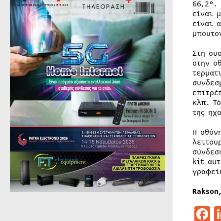
66,2°.
είναι 
είναι 
μπουτο
Στη συ
στην ο
τερματ
συνδεσ
επιτρέ
κλπ. Τ
της ηχ
Η οθόν
λειτου
σύνδεσ
kit αυ
γραφεί
Rakson
F