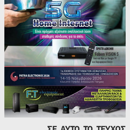
ΣΕ ΑΥΤΟ ΤΟ ΤΕΥΧΟΣ