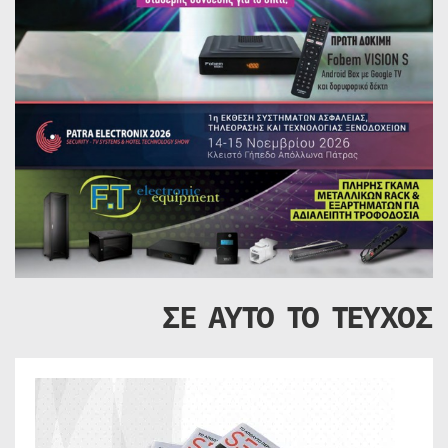
ΣΕ ΑΥΤΟ ΤΟ ΤΕΥΧΟΣ