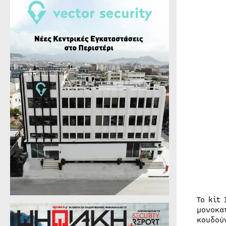
Το kit
μονοκα
κουδού