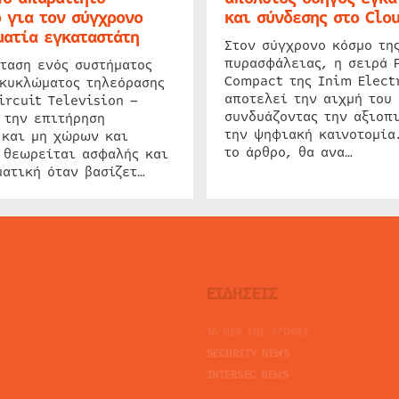
 για τον σύγχρονο
και σύνδεσης στο Clo
ατία εγκαταστάτη
Στον σύγχρονο κόσμο τη
πυρασφάλειας, η σειρά 
ταση ενός συστήματος
Compact της Inim Elect
 κυκλώματος τηλεόρασης
αποτελεί την αιχμή του 
ircuit Television –
συνδυάζοντας την αξιοπι
 την επιτήρηση
την ψηφιακή καινοτομία
 και μη χώρων και
το άρθρο, θα ανα…
 θεωρείται ασφαλής και
ατική όταν βασίζετ…
ΕΙΔΗΣΕΙΣ
ΤΑ ΝΕΑ ΤΗΣ ΑΓΟΡΑΣ
SECURITY NEWS
INTERSEC NEWS