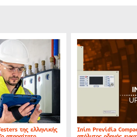
Testers της ελληνικής
Inim Previdia Compac
Το απαραίτητο
απόλυτος οδηγός εγκα