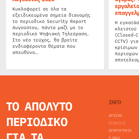
εργαλείο
Κυκλοφορεί σε όλα τα
επαγγελμ
εξειδικευμένα σημεία διανομής
το περιοδικό Security Report
Η εγκατάσ
Αυγούστου, πάντα μαζί με το
κλειστού
περιοδικό Ψηφιακή Τηλεόραση.
(Closed-C
Στο νέο τεύχος, θα βρείτε
CCTV) για
ενδιαφέροντα θέματα που
κρίσιμων
απευθύνο…
περιοχών
αποτελεσμ
ΤΟ ΑΠΟΛΥΤΟ
INFO
ΑΡΧΙΚΗ
ΠΕΡΙΟΔΙΚΟ
ΕΙΔΗΣΕΙΣ
ΑΡΘΡΟΓΡΦΙΑ
ΓΙΑ ΤΑ
E-MAG