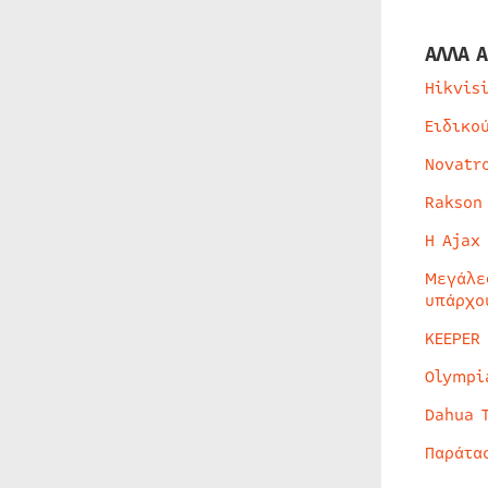
ΑΛΛΑ Α
Hikvis
Ειδικο
Novatr
Rakson
Η Ajax
Μεγάλε
υπάρχο
KEEPER
Olympi
Dahua 
Παράτα