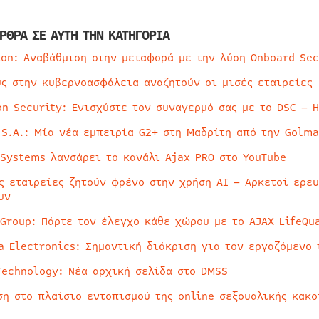
ΡΘΡΑ ΣΕ ΑΥΤΗ ΤΗΝ ΚΑΤΗΓΟΡΙΑ
ion: Αναβάθμιση στην μεταφορά με την λύση Onboard Sec
ύς στην κυβερνοασφάλεια αναζητούν οι μισές εταιρείες
on Security: Ενισχύστε τον συναγερμό σας με το DSC – 
 S.A.: Μία νέα εμπειρία G2+ στη Μαδρίτη από την Golma
 Systems λανσάρει το κανάλι Ajax PRO στο YouTube
ς εταιρείες ζητούν φρένο στην χρήση AI – Αρκετοί ερε
υν
 Group: Πάρτε τον έλεγχο κάθε χώρου με το AJAX LifeQua
a Electronics: Σημαντική διάκριση για τον εργαζόμενο 
Technology: Νέα αρχική σελίδα στο DMSS
ση στο πλαίσιο εντοπισμού της online σεξουαλικής κακ