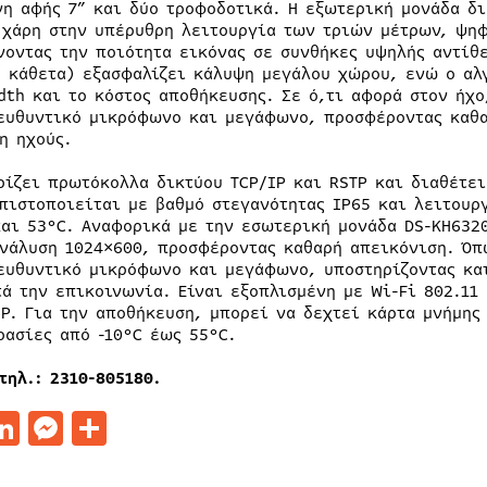
νη αφής 7” και δύο τροφοδοτικά. Η εξωτερική μονάδα δι
 χάρη στην υπέρυθρη λειτουργία των τριών μέτρων, ψηφ
νοντας την ποιότητα εικόνας σε συνθήκες υψηλής αντίθε
° κάθετα) εξασφαλίζει κάλυψη μεγάλου χώρου, ενώ ο αλ
dth και το κόστος αποθήκευσης. Σε ό,τι αφορά στον ήχ
ευθυντικό μικρόφωνο και μεγάφωνο, προσφέροντας καθα
η ηχούς.
ρίζει πρωτόκολλα δικτύου TCP/IP και RSTP και διαθέτει
 πιστοποιείται με βαθμό στεγανότητας IP65 και λειτουρ
και 53°C. Αναφορικά με την εσωτερική μονάδα DS-KH632
ανάλυση 1024×600, προσφέροντας καθαρή απεικόνιση. Όπ
ευθυντικό μικρόφωνο και μεγάφωνο, υποστηρίζοντας κα
τά την επικοινωνία. Είναι εξοπλισμένη με Wi-Fi 802.11
SP. Για την αποθήκευση, μπορεί να δεχτεί κάρτα μνήμης
ρασίες από -10°C έως 55°C.
τηλ.: 2310-805180.
acebook
LinkedIn
Messenger
Μοιραστείτε