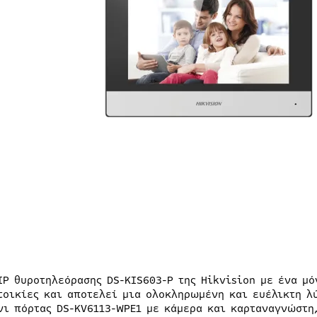
 IP θυροτηλεόρασης DS-KIS603-P της Hikvision με ένα μό
τοικίες και αποτελεί μια ολοκληρωμένη και ευέλικτη λ
νι πόρτας DS-KV6113-WPE1 με κάμερα και καρταναγνώστη