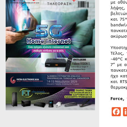
με οθό
λήψης,
βελτιώ
και 75
bandwi
πανκατ
ακύρωσ
Υποστη
Τέλος,
-40°C 
7” με 
πανκατ
ήχο κα
και RT
θερμοκ
Force, 
F