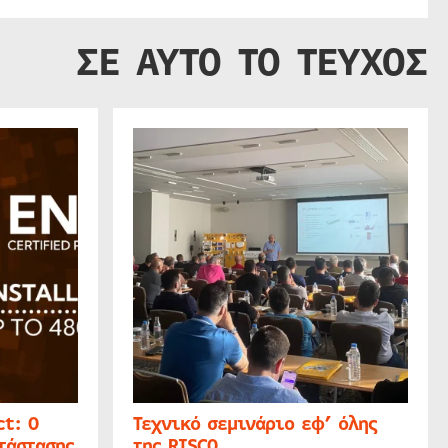
ΣΕ ΑΥΤΟ ΤΟ ΤΕΥΧΟΣ
t: Ο
Τεχνικό σεμινάριο εφ’ όλης
τάστασης
της RISCO