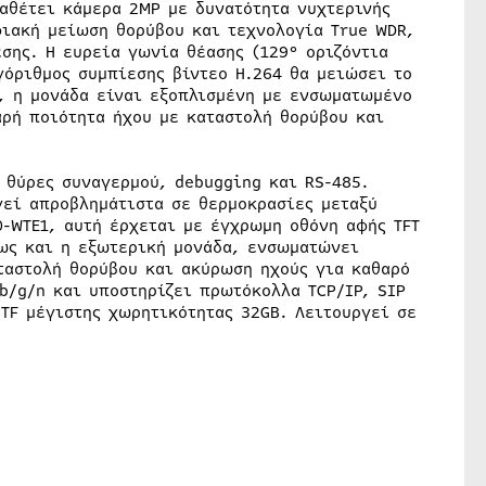
αθέτει κάμερα 2MP με δυνατότητα νυχτερινής
ιακή μείωση θορύβου και τεχνολογία True WDR,
σης. Η ευρεία γωνία θέασης (129° οριζόντια
γόριθμος συμπίεσης βίντεο H.264 θα μειώσει το
ο, η μονάδα είναι εξοπλισμένη με ενσωματωμένο
ρή ποιότητα ήχου με καταστολή θορύβου και
 θύρες συναγερμού, debugging και RS-485.
γεί απροβλημάτιστα σε θερμοκρασίες μεταξύ
0-WTE1, αυτή έρχεται με έγχρωμη οθόνη αφής TFT
ως και η εξωτερική μονάδα, ενσωματώνει
ταστολή θορύβου και ακύρωση ηχούς για καθαρό
 b/g/n και υποστηρίζει πρωτόκολλα TCP/IP, SIP
 TF μέγιστης χωρητικότητας 32GB. Λειτουργεί σε