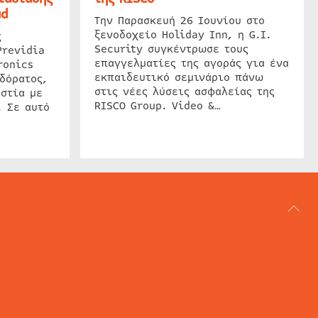
ud
Την Παρασκευή 26 Ιουνίου στο
ξενοδοχείο Holiday Inn, η G.I.
ς
Security συγκέντρωσε τους
Previdia
επαγγελματίες της αγοράς για ένα
ronics
εκπαιδευτικό σεμινάριο πάνω
δόρατος,
στις νέες λύσεις ασφαλείας της
στία με
RISCO Group. Video &…
. Σε αυτό
ΑΡΘΟΓΡΑΦΙΑ
REVIEWS
ACCESS CONTROL
IP SECURITY
ΕΓΚΑΤΑΣΤΑΣΕΙΣ