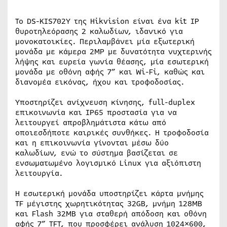
Το DS-KIS702Y της Hikvision είναι ένα kit IP
θυροτηλεόρασης 2 καλωδίων, ιδανικό για
μονοκατοικίες. Περιλαμβάνει μία εξωτερική
μονάδα με κάμερα 2MP με δυνατότητα νυχτερινής
λήψης και ευρεία γωνία θέασης, μία εσωτερική
μονάδα με οθόνη αφής 7” και Wi-Fi, καθώς και
διανομέα εικόνας, ήχου και τροφοδοσίας.
Υποστηρίζει ανίχνευση κίνησης, full-duplex
επικοινωνία και IP65 προστασία για να
λειτουργεί απροβλημάτιστα κάτω από
οποιεσδήποτε καιρικές συνθήκες. Η τροφοδοσία
και η επικοινωνία γίνονται μέσω δύο
καλωδίων, ενώ το σύστημα βασίζεται σε
ενσωματωμένο λογισμικό Linux για αξιόπιστη
λειτουργία.
Η εσωτερική μονάδα υποστηρίζει κάρτα μνήμης
TF μέγιστης χωρητικότητας 32GB, μνήμη 128MB
και Flash 32MB για σταθερή απόδοση και οθόνη
αφής 7” TFT, που προσφέρει ανάλυση 1024×600,