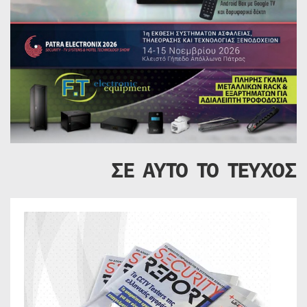
ΣΕ ΑΥΤΟ ΤΟ ΤΕΥΧΟΣ