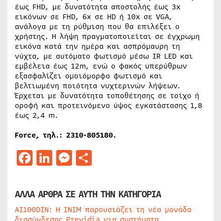
έως FHD, με δυνατότητα αποστολής έως 3x
εικόνων σε FHD, 6x σε HD ή 10x σε VGA,
ανάλογα με τη ρύθμιση που θα επιλέξει ο
χρήστης. Η λήψη πραγματοποιείται σε έγχρωμη
εικόνα κατά την ημέρα και ασπρόμαυρη τη
νύχτα, με αυτόματο φωτισμό μέσω IR LED και
εμβέλεια έως 12m, ενώ ο φακός υπερύθρων
εξασφαλίζει ομοιόμορφο φωτισμό και
βελτιωμένη ποιότητα νυχτερινών λήψεων.
Έρχεται με δυνατότητα τοποθέτησης σε τοίχο ή
οροφή και προτεινόμενο ύψος εγκατάστασης 1,8
έως 2,4 m.
Force, τηλ.: 2310-805180.
Facebook
LinkedIn
Messenger
Μοιραστείτε
ΑΛΛΑ ΑΡΘΡΑ ΣΕ ΑΥΤΗ ΤΗΝ ΚΑΤΗΓΟΡΙΑ
AI100DIN: Η INIM παρουσιάζει τη νέα μονάδα
διασύνδεσης Previdia για συστήματα