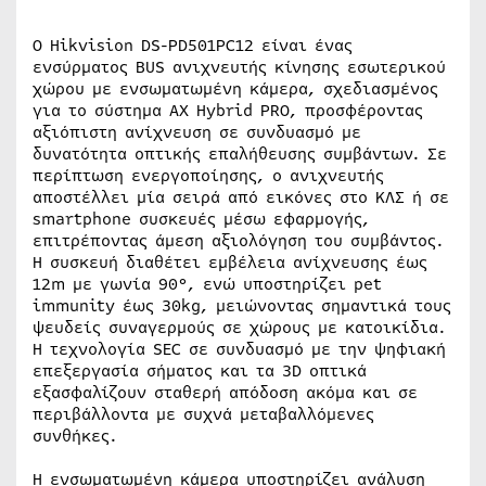
Ο Hikvision DS-PD501PC12 είναι ένας
ενσύρματος BUS ανιχνευτής κίνησης εσωτερικού
χώρου με ενσωματωμένη κάμερα, σχεδιασμένος
για το σύστημα AX Hybrid PRO, προσφέροντας
αξιόπιστη ανίχνευση σε συνδυασμό με
δυνατότητα οπτικής επαλήθευσης συμβάντων. Σε
περίπτωση ενεργοποίησης, ο ανιχνευτής
αποστέλλει μία σειρά από εικόνες στο ΚΛΣ ή σε
smartphone συσκευές μέσω εφαρμογής,
επιτρέποντας άμεση αξιολόγηση του συμβάντος.
Η συσκευή διαθέτει εμβέλεια ανίχνευσης έως
12m με γωνία 90°, ενώ υποστηρίζει pet
immunity έως 30kg, μειώνοντας σημαντικά τους
ψευδείς συναγερμούς σε χώρους με κατοικίδια.
Η τεχνολογία SEC σε συνδυασμό με την ψηφιακή
επεξεργασία σήματος και τα 3D οπτικά
εξασφαλίζουν σταθερή απόδοση ακόμα και σε
περιβάλλοντα με συχνά μεταβαλλόμενες
συνθήκες.
Η ενσωματωμένη κάμερα υποστηρίζει ανάλυση