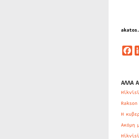
akatos
F
ΑΛΛΑ Α
Hikvis
Rakson
Η κυβε
Ακόμη 
Hikvis