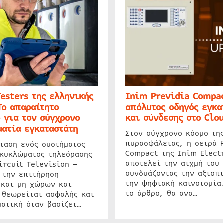
Testers της ελληνικής
Inim Previdia Compac
Το απαραίτητο
απόλυτος οδηγός εγκα
 για τον σύγχρονο
και σύνδεσης στο Clo
ατία εγκαταστάτη
Στον σύγχρονο κόσμο τη
πυρασφάλειας, η σειρά 
ταση ενός συστήματος
Compact της Inim Elect
 κυκλώματος τηλεόρασης
αποτελεί την αιχμή του 
ircuit Television –
συνδυάζοντας την αξιοπι
 την επιτήρηση
την ψηφιακή καινοτομία
 και μη χώρων και
το άρθρο, θα ανα…
 θεωρείται ασφαλής και
ατική όταν βασίζετ…