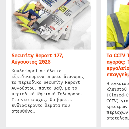
Security Report 177,
Τα CCTV 
Αύγουστος 2026
αγοράς: 
εργαλείο
Κυκλοφορεί σε όλα τα
επαγγελμ
εξειδικευμένα σημεία διανομής
το περιοδικό Security Report
Η εγκατάσ
Αυγούστου, πάντα μαζί με το
κλειστού
περιοδικό Ψηφιακή Τηλεόραση.
(Closed-C
Στο νέο τεύχος, θα βρείτε
CCTV) για
ενδιαφέροντα θέματα που
κρίσιμων
απευθύνο…
περιοχών
αποτελεσμ