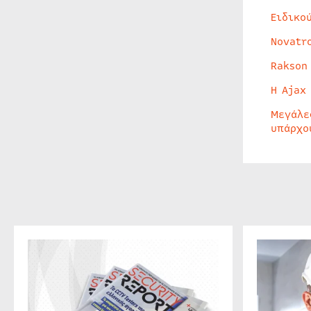
Ειδικο
Novatr
Rakson
Η Ajax
Μεγάλε
υπάρχο