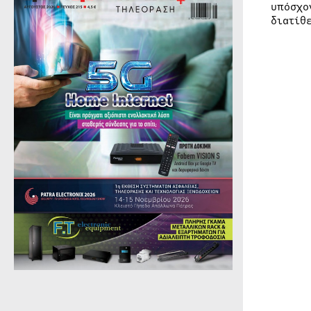
υπόσχο
διατίθ