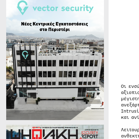
Οι ενσ
αξιοπι
μέγιστ
ανεξάρ
Intrus
και αν
Λειτου
ανθεκτ