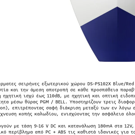
ύρματες σειρήνες εξωτερικού χώρου DS-PS102X Blue/Red 
στία και την άμεση αποτροπή σε κάθε προσπάθεια παραβ
η ηχητική ισχύ έως 110dB, με ηχητική και οπτική ειδοπ
τητα μέσω θύρας PGM / BELL. Υποστηρίζουν τρεις διαφορ
ion), επιτρέποντας σαφή διάκριση μεταξύ των εν λόγω 
ίχνευση κοπής καλωδίου, ενισχύοντας την ασφάλεια όλο
ργούν με τάση 9-16 V DC και κατανάλωση 180mA στα 12V,
ικό περίβλημα από PC + ABS τις καθιστά ιδανικές για 