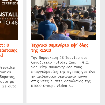
t: Ο
Τεχνικό σεμινάριο εφ’ όλης
τάστασης
της RISCO
ud
Την Παρασκευή 26 Ιουνίου στο
ξενοδοχείο Holiday Inn, η G.I.
ς
Security συγκέντρωσε τους
Previdia
επαγγελματίες της αγοράς για ένα
ronics
εκπαιδευτικό σεμινάριο πάνω
δόρατος,
στις νέες λύσεις ασφαλείας της
στία με
RISCO Group. Video &…
. Σε αυτό