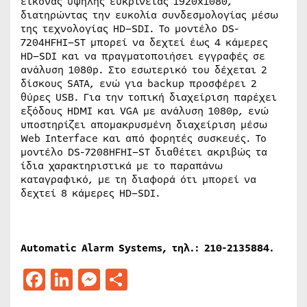
εικόνας υψηλής ευκρίνειας 1920
x
1080,
διατηρώντας την ευκολία συνδεσμολογίας μέσω
της τεχνολογίας
HD
–
SDI
. Το μοντέλο
DS
-
7204
HFHI
–
ST
μπορεί να δεχτεί έως 4 κάμερες
HD
–
SDI
και να πραγματοποιήσει εγγραφές σε
ανάλυση 1080
p
. Στο εσωτερικό του δέχεται 2
δίσκους
SATA
, ενώ για
backup
προσφέρει 2
θύρες
USB
. Για την τοπική διαχείριση παρέχει
εξόδους
HDMI
και
VGA
με ανάλυση 1080
p
, ενώ
υποστηρίζει απομακρυσμένη διαχείριση μέσω
Web
Interface
και από φορητές συσκευές. Το
μοντέλο
DS
-7208
HFHI
–
ST
διαθέτει ακριβώς τα
ίδια χαρακτηριστικά με το παραπάνω
καταγραφικό, με τη διαφορά ότι μπορεί να
δεχτεί 8 κάμερες
HD
–
SDI
.
Automatic Alarm Systems, τηλ.: 210-2135884.
Facebook
LinkedIn
Messenger
Μοιραστείτε