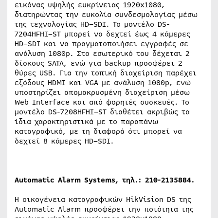
εικόνας υψηλής ευκρίνειας 1920
x
1080,
διατηρώντας την ευκολία συνδεσμολογίας μέσω
της τεχνολογίας
HD
–
SDI
. Το μοντέλο
DS
-
7204
HFHI
–
ST
μπορεί να δεχτεί έως 4 κάμερες
HD
–
SDI
και να πραγματοποιήσει εγγραφές σε
ανάλυση 1080
p
. Στο εσωτερικό του δέχεται 2
δίσκους
SATA
, ενώ για
backup
προσφέρει 2
θύρες
USB
. Για την τοπική διαχείριση παρέχει
εξόδους
HDMI
και
VGA
με ανάλυση 1080
p
, ενώ
υποστηρίζει απομακρυσμένη διαχείριση μέσω
Web
Interface
και από φορητές συσκευές. Το
μοντέλο
DS
-7208
HFHI
–
ST
διαθέτει ακριβώς τα
ίδια χαρακτηριστικά με το παραπάνω
καταγραφικό, με τη διαφορά ότι μπορεί να
δεχτεί 8 κάμερες
HD
–
SDI
.
Automatic Alarm Systems, τηλ.: 210-2135884.
Η οικογένεια καταγραφικών HikVision
DS
της
Automatic
Alarm
προσφέρει την ποιότητα της