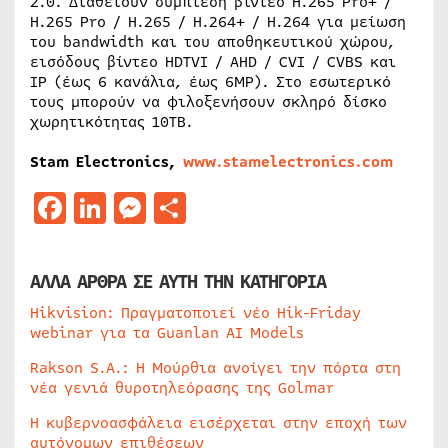
2.0. Διαθέτουν συμπίεση βίντεο H.265 Pro+ /
H.265 Pro / H.265 / H.264+ / H.264 για μείωση
του bandwidth και του αποθηκευτικού χώρου,
εισόδους βίντεο HDTVI / AHD / CVI / CVBS και
IP (έως 6 κανάλια, έως 6MP). Στο εσωτερικό
τους μπορούν να φιλοξενήσουν σκληρό δίσκο
χωρητικότητας 10TB.
Stam Electronics,
www.stamelectronics.com
Facebook
LinkedIn
Messenger
Μοιραστείτε
ΑΛΛΑ ΑΡΘΡΑ ΣΕ ΑΥΤΗ ΤΗΝ ΚΑΤΗΓΟΡΙΑ
Hikvision: Πραγματοποιεί νέο Hik-Friday
webinar για τα Guanlan AI Models
Rakson S.A.: Η Μούρθια ανοίγει την πόρτα στη
νέα γενιά θυροτηλεόρασης της Golmar
Η κυβερνοασφάλεια εισέρχεται στην εποχή των
αυτόνομων επιθέσεων