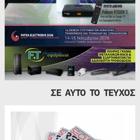
ΣΕ ΑΥΤΟ ΤΟ ΤΕΥΧΟΣ