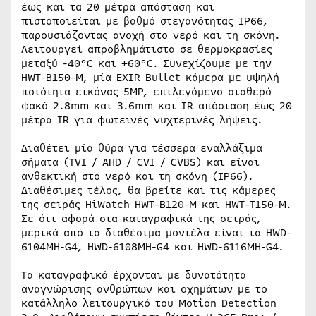
έως και τα 20 μέτρα απόσταση και
πιστοποιείται με βαθμό στεγανότητας IP66,
παρουσιάζοντας ανοχή στο νερό και τη σκόνη.
Λειτουργεί απροβλημάτιστα σε θερμοκρασίες
μεταξύ -40°C και +60°C. Συνεχίζουμε με την
HWT-B150-M, μία EXIR Bullet κάμερα με υψηλή
ποιότητα εικόνας 5MP, επιλεγόμενο σταθερό
φακό 2.8mm και 3.6mm και IR απόσταση έως 20
μέτρα IR για φωτεινές νυχτερινές λήψεις.
Διαθέτει μία θύρα για τέσσερα εναλλάξιμα
σήματα (TVI / AHD / CVI / CVBS) και είναι
ανθεκτική στο νερό και τη σκόνη (IP66).
Διαθέσιμες τέλος, θα βρείτε και τις κάμερες
της σειράς HiWatch HWT-B120-M και HWT-T150-M.
Σε ότι αφορά στα καταγραφικά της σειράς,
μερικά από τα διαθέσιμα μοντέλα είναι τα HWD-
6104MH-G4, HWD-6108MH-G4 και HWD-6116MH-G4.
Τα καταγραφικά έρχονται με δυνατότητα
αναγνώρισης ανθρώπων και οχημάτων με το
κατάλληλο λειτουργικό του Motion Detection