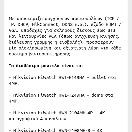
Με υποστήριξη σύγχρονων πρωτοκόλλων (TCP /
IP, DHCP, HikConnect, DDNS κ.ά.), έξοδο HDMI /
VGA, υποδοχές για σκληρούς δίσκους έως 8TB
και λειτουργίες VCA (όπως ανίχνευση κίνησης,
διέλευσης γραμμής ή εισβολής), προσφέρουν
μία ολοκληρωμένη και αξιόπιστη λύση για κάθε
σύστημα βιντεοεπιτήρησης.
Τα διαθέσιμα μοντέλα είναι τα:
• Hikvision HiWatch HWI-B149HA – bullet στα
4MP.
• Hikvision HiWatch HWI-T249HA – dome στα
4MP.
• Hikvision HiWatch HWN-2104MH-4P – 4Κ
καταγραφικό 4 καναλιών.
• Hikvision HiWatch HWN-2108MH-8 – 4Κ