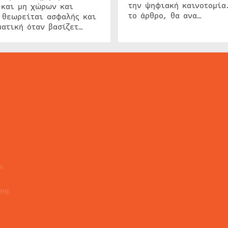
την ψηφιακή καινοτομία
 και μη χώρων και
το άρθρο, θα ανα…
 θεωρείται ασφαλής και
ατική όταν βασίζετ…
ΕΙΔΗΣΕΙΣ
ΤΑ ΝΕΑ ΤΗΣ ΑΓΟΡΑΣ
SECURITY NEWS
INTERSEC NEWS
N
ΜΗΣ