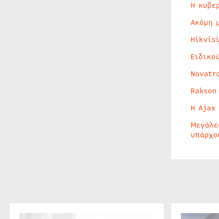
Η κυβε
Ακόμη 
Hikvis
Ειδικο
Novatr
Rakson
Η Ajax
Μεγάλε
υπάρχο