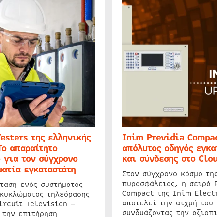
Testers της ελληνικής
Inim Previdia Compac
Το απαραίτητο
απόλυτος οδηγός εγκα
 για τον σύγχρονο
και σύνδεσης στο Clo
ατία εγκαταστάτη
Στον σύγχρονο κόσμο τη
πυρασφάλειας, η σειρά 
ταση ενός συστήματος
Compact της Inim Elect
 κυκλώματος τηλεόρασης
αποτελεί την αιχμή του 
ircuit Television –
συνδυάζοντας την αξιοπι
 την επιτήρηση