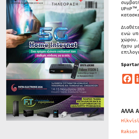
συμβατ
UPnP™,
κατασκ
Διαθέτ
ενώ υπ
χώρου.
ήχου μ
επιλογ
Spartan
F
ΑΛΛΑ Α
Hikvis
Rakson