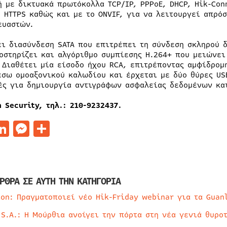
ή με δικτυακά πρωτόκολλα TCP/IP, PPPoE, DHCP, Hik-Conn
 HTTPS καθώς και με το ONVIF, για να λειτουργεί απρό
ευαστών.
ει διασύνδεση SATA που επιτρέπει τη σύνδεση σκληρού δ
οστηρίζει και αλγόριθμο συμπίεσης Η.264+ που μειώνει
 Διαθέτει μία είσοδο ήχου RCA, επιτρέποντας αμφίδρομ
έσω ομοαξονικού καλωδίου και έρχεται με δύο θύρες US
ές για δημιουργία αντιγράφων ασφαλείας δεδομένων κα
 Security, τηλ.: 210-9232437.
acebook
LinkedIn
Messenger
Μοιραστείτε
ΡΘΡΑ ΣΕ ΑΥΤΗ ΤΗΝ ΚΑΤΗΓΟΡΙΑ
ion: Πραγματοποιεί νέο Hik-Friday webinar για τα Guan
 S.A.: Η Μούρθια ανοίγει την πόρτα στη νέα γενιά θυρο