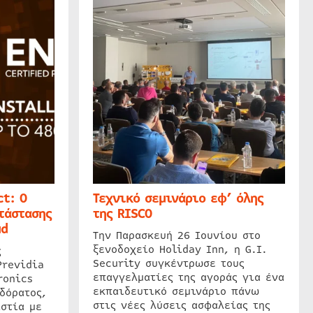
t: Ο
Τεχνικό σεμινάριο εφ’ όλης
τάστασης
της RISCO
ud
Την Παρασκευή 26 Ιουνίου στο
ξενοδοχείο Holiday Inn, η G.I.
ς
Security συγκέντρωσε τους
Previdia
επαγγελματίες της αγοράς για ένα
ronics
εκπαιδευτικό σεμινάριο πάνω
δόρατος,
στις νέες λύσεις ασφαλείας της
στία με