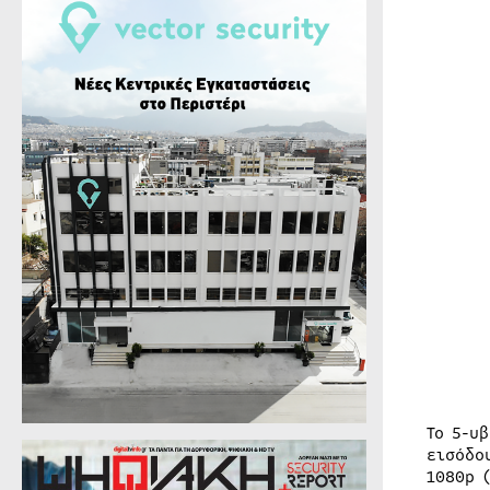
Το 5-υ
εισόδο
1080p 