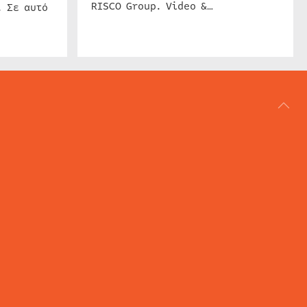
RISCO Group. Video &…
. Σε αυτό
ΑΡΘΟΓΡΑΦΙΑ
REVIEWS
ACCESS CONTROL
IP SECURITY
ΕΓΚΑΤΑΣΤΑΣΕΙΣ
CCTV
ΚΑΜΕΡΕΣ
SECURITY SERVICES
MARITIME SECURITY
AVIATION SECURITY