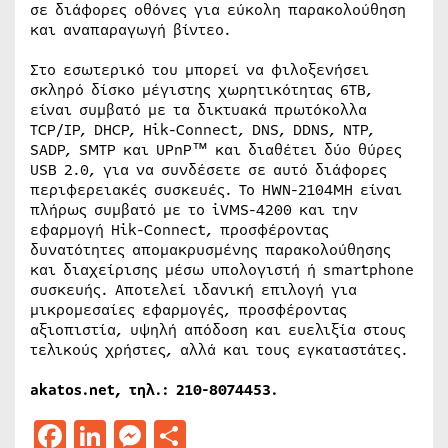
σε διάφορες οθόνες για εύκολη παρακολούθηση
και αναπαραγωγή βίντεο.
Στο εσωτερικό του μπορεί να φιλοξενήσει
σκληρό δίσκο μέγιστης χωρητικότητας 6TB,
είναι συμβατό με τα δικτυακά πρωτόκολλα
TCP/IP, DHCP, Hik-Connect, DNS, DDNS, NTP,
SADP, SMTP και UPnP™ και διαθέτει δύο θύρες
USB 2.0, για να συνδέσετε σε αυτό διάφορες
περιφερειακές συσκευές. Το HWN-2104MH είναι
πλήρως συμβατό με το iVMS-4200 και την
εφαρμογή Hik-Connect, προσφέροντας
δυνατότητες απομακρυσμένης παρακολούθησης
και διαχείρισης μέσω υπολογιστή ή smartphone
συσκευής. Αποτελεί ιδανική επιλογή για
μικρομεσαίες εφαρμογές, προσφέροντας
αξιοπιστία, υψηλή απόδοση και ευελιξία στους
τελικούς χρήστες, αλλά και τους εγκαταστάτες.
akatos.net, τηλ.: 210-8074453.
Facebook
LinkedIn
Messenger
Μοιραστείτε