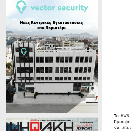
Το HWN
Προσφέ
να υπο