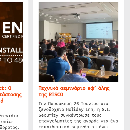
t: Ο
Τεχνικό σεμινάριο εφ’ όλης
τάστασης
της RISCO
ud
Την Παρασκευή 26 Ιουνίου στο
ξενοδοχείο Holiday Inn, η G.I.
ς
Security συγκέντρωσε τους
Previdia
επαγγελματίες της αγοράς για ένα
ronics
εκπαιδευτικό σεμινάριο πάνω
δόρατος,