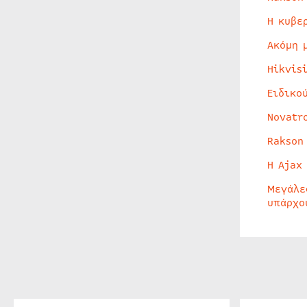
Η κυβε
Ακόμη 
Hikvis
Ειδικο
Novatr
Rakson
Η Ajax
Μεγάλε
υπάρχο