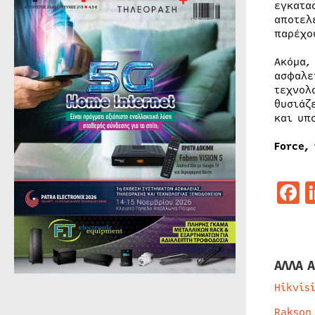
εγκατα
αποτελ
παρέχο
Ακόμα,
ασφαλε
τεχνολ
θυσιάζ
και υπ
Force, 
F
ΑΛΛΑ Α
Hikvis
Rakson