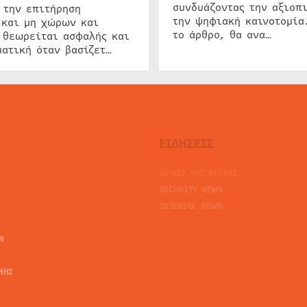
συνδυάζοντας την αξιοπι
 την επιτήρηση
την ψηφιακή καινοτομία
 και μη χώρων και
το άρθρο, θα ανα…
 θεωρείται ασφαλής και
ατική όταν βασίζετ…
ΕΙΔΗΣΕΙΣ
ΤΑ ΝΕΑ ΤΗΣ ΑΓΟΡΑΣ
SECURITY NEWS
INTERSEC NEWS
N
ΜΗΣ