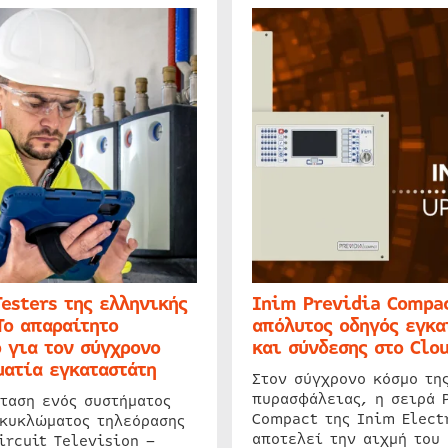
Testers της ελληνικής
Inim Previdia Compac
Το απαραίτητο
απόλυτος οδηγός εγκα
 για τον σύγχρονο
και σύνδεσης στο Clo
ατία εγκαταστάτη
Στον σύγχρονο κόσμο τη
πυρασφάλειας, η σειρά 
ταση ενός συστήματος
Compact της Inim Elect
 κυκλώματος τηλεόρασης
αποτελεί την αιχμή του 
ircuit Television –