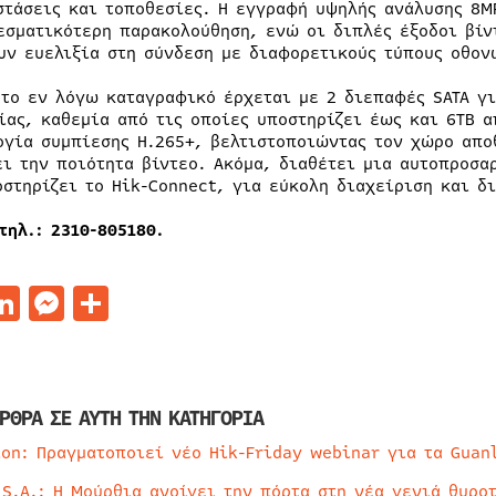
στάσεις και τοποθεσίες. Η εγγραφή υψηλής ανάλυσης 8MP
εσματικότερη παρακολούθηση, ενώ οι διπλές έξοδοι βίν
υν ευελιξία στη σύνδεση με διαφορετικούς τύπους οθον
 το εν λόγω καταγραφικό έρχεται με 2 διεπαφές SATA γ
ίας, καθεμία από τις οποίες υποστηρίζει έως και 6TB 
ογία συμπίεσης H.265+, βελτιστοποιώντας τον χώρο απο
ει την ποιότητα βίντεο. Ακόμα, διαθέτει μια αυτοπροσα
οστηρίζει το Hik-Connect, για εύκολη διαχείριση και δ
τηλ.: 2310-805180.
acebook
LinkedIn
Messenger
Μοιραστείτε
ΡΘΡΑ ΣΕ ΑΥΤΗ ΤΗΝ ΚΑΤΗΓΟΡΙΑ
ion: Πραγματοποιεί νέο Hik-Friday webinar για τα Guan
 S.A.: Η Μούρθια ανοίγει την πόρτα στη νέα γενιά θυρο