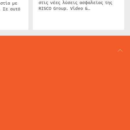
στις νέες λύσεις ασφαλείας της
στία με
RISCO Group. Video &…
. Σε αυτό
ΑΡΘΟΓΡΑΦΙΑ
REVIEWS
ACCESS CONTROL
IP SECURITY
ΕΓΚΑΤΑΣΤΑΣΕΙΣ
CCTV
ΚΑΜΕΡΕΣ
SECURITY SERVICES
MARITIME SECURITY
AVIATION SECURITY