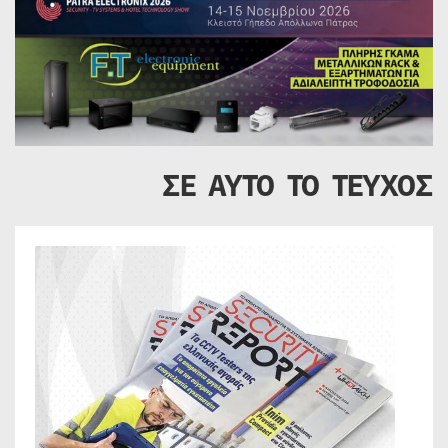
ΣΕ ΑΥΤΟ ΤΟ ΤΕΥΧΟΣ