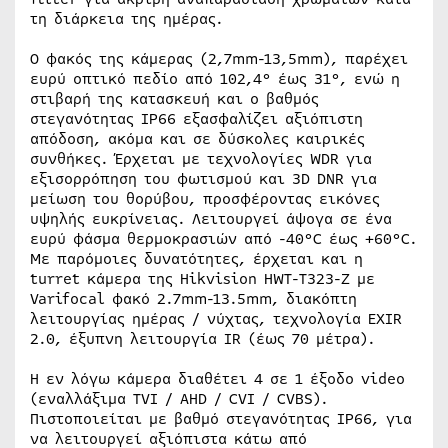
τη διάρκεια της ημέρας.
Ο φακός της κάμερας (2,7mm-13,5mm), παρέχει
ευρύ οπτικό πεδίο από 102,4° έως 31°, ενώ η
στιβαρή της κατασκευή και ο βαθμός
στεγανότητας IP66 εξασφαλίζει αξιόπιστη
απόδοση, ακόμα και σε δύσκολες καιρικές
συνθήκες. Έρχεται με τεχνολογίες WDR για
εξισορρόπηση του φωτισμού και 3D DNR για
μείωση του θορύβου, προσφέροντας εικόνες
υψηλής ευκρίνειας. Λειτουργεί άψογα σε ένα
ευρύ φάσμα θερμοκρασιών από -40°C έως +60°C.
Με παρόμοιες δυνατότητες, έρχεται και η
turret κάμερα της Hikvision HWT-T323-Z με
Varifocal φακό 2.7mm-13.5mm, διακόπτη
λειτουργίας ημέρας / νύχτας, τεχνολογία EXIR
2.0, έξυπνη λειτουργία IR (έως 70 μέτρα).
Η εν λόγω κάμερα διαθέτει 4 σε 1 έξοδο video
(εναλλάξιμα TVI / AHD / CVI / CVBS).
Πιστοποιείται με βαθμό στεγανότητας IP66, για
να λειτουργεί αξιόπιστα κάτω από