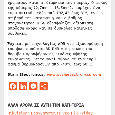
χρωμάτων κατά τη διάρκεια της ημέρας. Ο φακός
της κάμερας (2,7mm – 13,5mm), παρέχει ένα
ευρύ οπτικό πεδίο από 102,4° έως 31°, ενώ η
στιβαρή της κατασκευή και ο βαθμός
στεγανότητας IP66 εξασφαλίζει αξιόπιστη
απόδοση ακόμα και σε δύσκολες καιρικές
συνθήκες.
Έρχεται με τεχνολογίες WDR για εξισορρόπηση
του φωτισμού και 3D DNR για μείωση του
θορύβου προσφέροντας εικόνες υψηλής
ευκρίνειας. Λειτουργεί άψογα σε ένα ευρύ
φάσμα θερμοκρασιών από -40°C έως 60°C.
Stam Electronics,
www.stamelectronics.com
Facebook
LinkedIn
Messenger
Μοιραστείτε
ΑΛΛΑ ΑΡΘΡΑ ΣΕ ΑΥΤΗ ΤΗΝ ΚΑΤΗΓΟΡΙΑ
Hikvision: Πραγματοποιεί νέο Hik-Friday